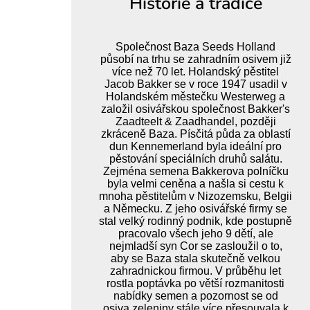
Historie a tradice
Společnost Baza Seeds Holland
působí na trhu se zahradním osivem již
více než 70 let. Holandský pěstitel
Jacob Bakker se v roce 1947 usadil v
Holandském městečku Westerweg a
založil osivářskou společnost Bakker's
Zaadteelt & Zaadhandel, později
zkráceně Baza. Písčitá půda za oblastí
dun Kennemerland byla ideální pro
pěstování speciálních druhů salátu.
Zejména semena Bakkerova polníčku
byla velmi ceněna a našla si cestu k
mnoha pěstitelům v Nizozemsku, Belgii
a Německu. Z jeho osivářské firmy se
stal velký rodinný podnik, kde postupně
pracovalo všech jeho 9 dětí, ale
nejmladší syn Cor se zasloužil o to,
aby se Baza stala skutečně velkou
zahradnickou firmou. V průběhu let
rostla poptávka po větší rozmanitosti
nabídky semen a pozornost se od
osiva zeleniny stále více přesouvala k