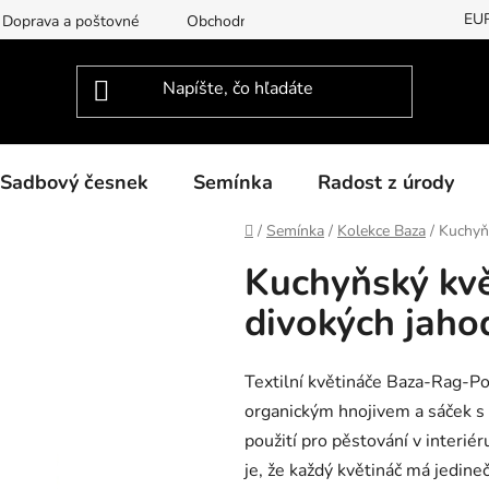
EU
Doprava a poštovné
Obchodní podmínky
Podmínky ochran
Sadbový česnek
Semínka
Radost z úrody
Domov
/
Semínka
/
Kolekce Baza
/
Kuchyňs
Kuchyňský kvě
divokých jaho
Textilní květináče Baza-Rag-Pot
organickým hnojivem a sáček s 
použití pro pěstování v interi
je, že každý květináč má jedine