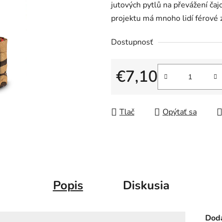
jutových pytlů na převážení čajo
projektu má mnoho lidí férové 
Dostupnosť
€7,10
Jednotková cena:
Tlač
Opýtať sa
Popis
Diskusia
Doda