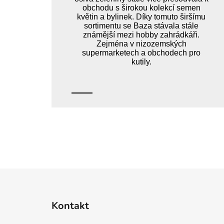
obchodu s širokou kolekcí semen
květin a bylinek. Díky tomuto širšímu
sortimentu se Baza stávala stále
známější mezi hobby zahrádkáři.
Zejména v nizozemských
supermarketech a obchodech pro
kutily.
Z
á
Kontakt
p