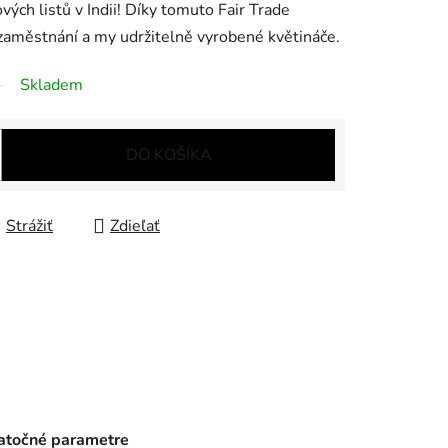
vých listů v Indii! Díky tomuto Fair Trade
zaměstnání a my udržitelně vyrobené květináče.
Skladem
DO KOŠÍKA
Strážiť
Zdieľať
točné parametre