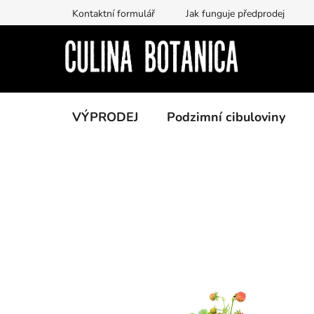
Prejsť
Kontaktní formulář
Jak funguje předprodej
na
obsah
VÝPRODEJ
Podzimní cibuloviny