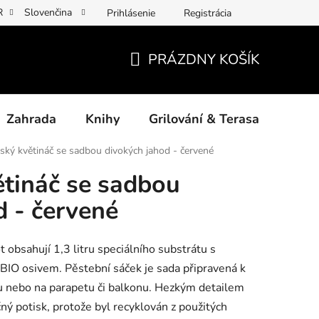
R
Slovenčina
Prihlásenie
Registrácia
y osobních údajů
Povinné informace a odkazy ÚKZÚZ
Jak p
PRÁZDNY KOŠÍK
NÁKUPNÝ
KOŠÍK
Zahrada
Knihy
Grilování & Terasa
Dárk
ký květináč se sadbou divokých jahod - červené
tináč se sadbou
d - červené
 obsahují 1,3 litru speciálního substrátu s
BIO osivem. Pěstební sáček je sada připravená k
éru nebo na parapetu či balkonu. Hezkým detailem
čný potisk, protože byl recyklován z použitých