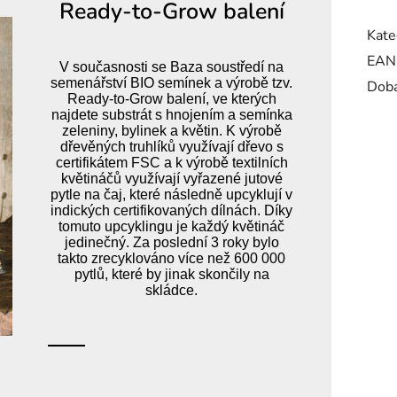
Ready-to-Grow balení
Kate
EAN
V současnosti se Baza soustředí na
semenářství BIO semínek a výrobě tzv.
Doba
Ready-to-Grow balení, ve kterých
najdete substrát s hnojením a semínka
zeleniny, bylinek a květin. K výrobě
dřevěných truhlíků využívají dřevo s
certifikátem FSC a k výrobě textilních
květináčů využívají vyřazené jutové
pytle na čaj, které následně upcyklují v
indických certifikovaných dílnách. Díky
tomuto upcyklingu je každý květináč
jedinečný. Za poslední 3 roky bylo
takto zrecyklováno více než 600 000
pytlů, které by jinak skončily na
skládce.