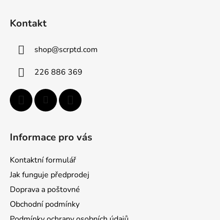
Z
á
Kontakt
p
ä
shop
@
scrptd.com
t
i
226 886 369
e
Informace pro vás
Kontaktní formulář
Jak funguje předprodej
Doprava a poštovné
Obchodní podmínky
Podmínky ochrany osobních údajů