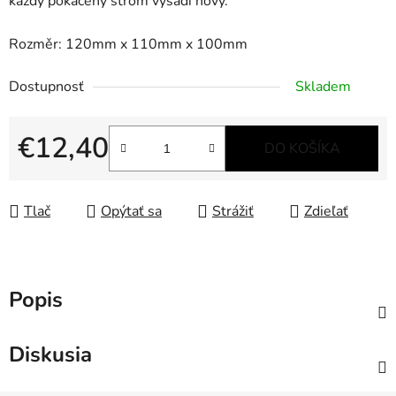
každý pokácený strom vysadí nový.
Rozměr: 120mm x 110mm x 100mm
Dostupnosť
Skladem
€12,40
DO KOŠÍKA
Jednotková cena:
Tlač
Opýtať sa
Strážiť
Zdieľať
Popis
Diskusia