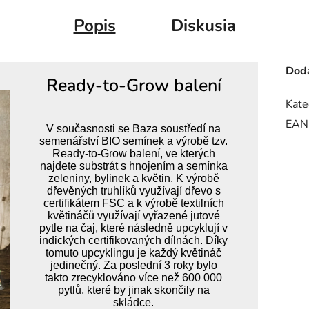
Popis
Diskusia
Doda
Ready-to-Grow balení
Kate
EAN
V současnosti se Baza soustředí na
semenářství BIO semínek a výrobě tzv.
Ready-to-Grow balení, ve kterých
najdete substrát s hnojením a semínka
zeleniny, bylinek a květin. K výrobě
dřevěných truhlíků využívají dřevo s
certifikátem FSC a k výrobě textilních
květináčů využívají vyřazené jutové
pytle na čaj, které následně upcyklují v
indických certifikovaných dílnách. Díky
tomuto upcyklingu je každý květináč
jedinečný. Za poslední 3 roky bylo
takto zrecyklováno více než 600 000
pytlů, které by jinak skončily na
skládce.