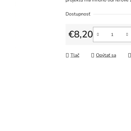
projektu má mnoho lidí férové 
Dostupnosť
€8,20
Jednotková cena:
Tlač
Opýtať sa