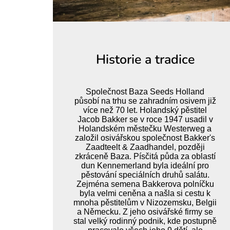
Historie a tradice
Společnost Baza Seeds Holland
působí na trhu se zahradním osivem již
více než 70 let. Holandský pěstitel
Jacob Bakker se v roce 1947 usadil v
Holandském městečku Westerweg a
založil osivářskou společnost Bakker's
Zaadteelt & Zaadhandel, později
zkráceně Baza. Písčitá půda za oblastí
dun Kennemerland byla ideální pro
pěstování speciálních druhů salátu.
Zejména semena Bakkerova polníčku
byla velmi ceněna a našla si cestu k
mnoha pěstitelům v Nizozemsku, Belgii
a Německu. Z jeho osivářské firmy se
stal velký rodinný podnik, kde postupně