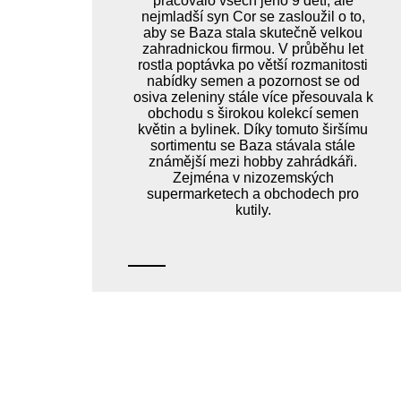
pracovalo všech jeho 9 dětí, ale
nejmladší syn Cor se zasloužil o to,
aby se Baza stala skutečně velkou
zahradnickou firmou. V průběhu let
rostla poptávka po větší rozmanitosti
nabídky semen a pozornost se od
osiva zeleniny stále více přesouvala k
obchodu s širokou kolekcí semen
květin a bylinek. Díky tomuto širšímu
sortimentu se Baza stávala stále
známější mezi hobby zahrádkáři.
Zejména v nizozemských
supermarketech a obchodech pro
kutily.