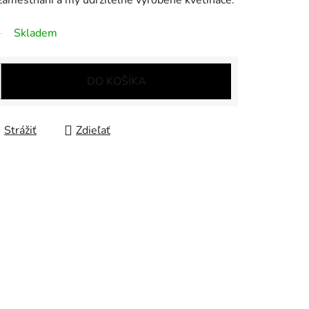
zaměstnání a my udržitelně vyrobené květináče.
Skladem
DO KOŠÍKA
Strážiť
Zdieľať