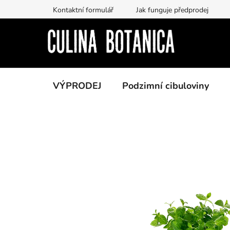
Prejsť
Kontaktní formulář
Jak funguje předprodej
na
obsah
VÝPRODEJ
Podzimní cibuloviny