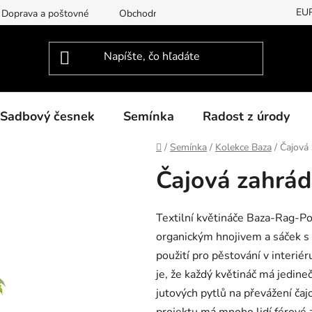
EU
Doprava a poštovné
Obchodní podmínky
Podmínky ochran
Sadbový česnek
Semínka
Radost z úrody
Domov
/
Semínka
/
Kolekce Baza
/
Čajová
Čajová zahrá
Textilní květináče Baza-Rag-Pot
organickým hnojivem a sáček s 
použití pro pěstování v interi
je, že každý květináč má jedine
jutových pytlů na převážení čajo