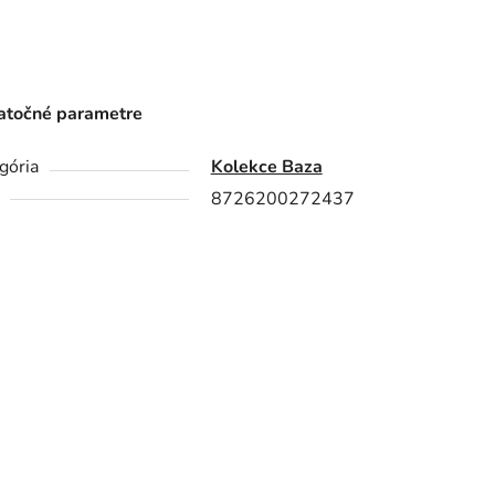
točné parametre
gória
Kolekce Baza
8726200272437