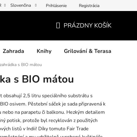
R
Slovenčina
Prihlásenie
Registrácia
y osobních údajů
Povinné informace a odkazy ÚKZÚZ
Jak p
PRÁZDNY KOŠÍK
NÁKUPNÝ
KOŠÍK
Zahrada
Knihy
Grilování & Terasa
Dárk
 zahrádka s BIO mátou
dka s BIO mátou
 obsahují 2,5 litru speciálního substrátu s
BIO osivem. Pěstební sáček je sada připravená k
éru nebo na parapetu či balkonu. Hezkým detailem
čný potisk, protože byl recyklován z použitých
vých listů v Indii! Díky tomuto Fair Trade