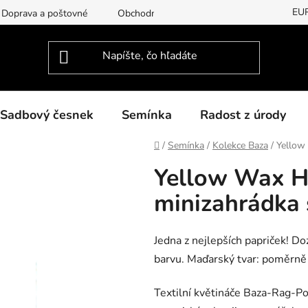
EU
Doprava a poštovné
Obchodní podmínky
Podmínky ochran
Sadbový česnek
Semínka
Radost z úrody
Domov
/
Semínka
/
Kolekce Baza
/
Yellow
Yellow Wax H
minizahrádka
Jedna z nejlepších papriček! D
barvu. Maďarský tvar: poměrně 
Textilní květináče Baza-Rag-Pot