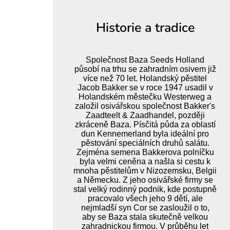
Historie a tradice
Společnost Baza Seeds Holland
působí na trhu se zahradním osivem již
více než 70 let. Holandský pěstitel
Jacob Bakker se v roce 1947 usadil v
Holandském městečku Westerweg a
založil osivářskou společnost Bakker's
Zaadteelt & Zaadhandel, později
zkráceně Baza. Písčitá půda za oblastí
dun Kennemerland byla ideální pro
pěstování speciálních druhů salátu.
Zejména semena Bakkerova polníčku
byla velmi ceněna a našla si cestu k
mnoha pěstitelům v Nizozemsku, Belgii
a Německu. Z jeho osivářské firmy se
stal velký rodinný podnik, kde postupně
pracovalo všech jeho 9 dětí, ale
nejmladší syn Cor se zasloužil o to,
aby se Baza stala skutečně velkou
zahradnickou firmou. V průběhu let