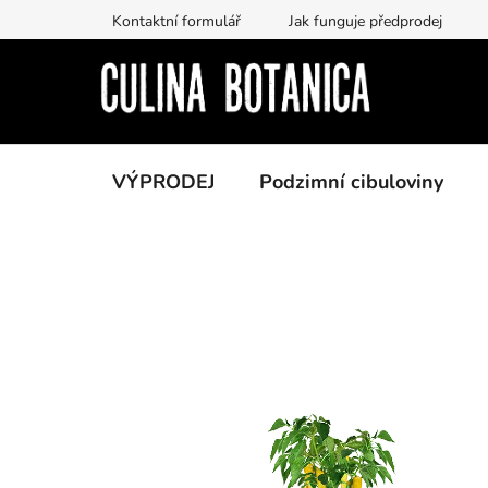
Prejsť
Kontaktní formulář
Jak funguje předprodej
na
obsah
VÝPRODEJ
Podzimní cibuloviny