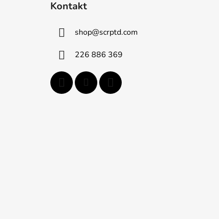
Kontakt
p
ä
shop
@
scrptd.com
t
i
226 886 369
e