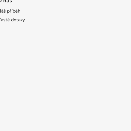
O nás
Náš příběh
Časté dotazy