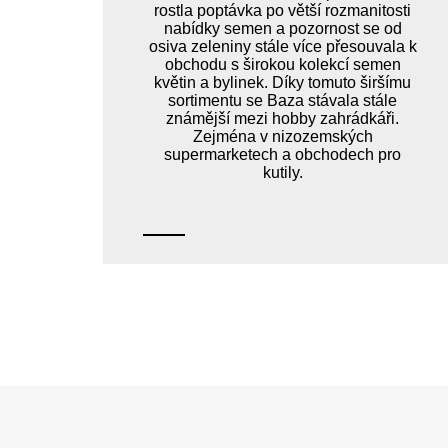
rostla poptávka po větší rozmanitosti
nabídky semen a pozornost se od
osiva zeleniny stále více přesouvala k
obchodu s širokou kolekcí semen
květin a bylinek. Díky tomuto širšímu
sortimentu se Baza stávala stále
známější mezi hobby zahrádkáři.
Zejména v nizozemských
supermarketech a obchodech pro
kutily.
Z
á