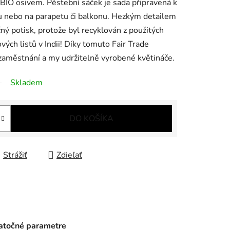
BIO osivem. Pěstební sáček je sada připravená k
éru nebo na parapetu či balkonu. Hezkým detailem
čný potisk, protože byl recyklován z použitých
vých listů v Indii! Díky tomuto Fair Trade
zaměstnání a my udržitelně vyrobené květináče.
Skladem
DO KOŠÍKA
Strážiť
Zdieľať
točné parametre