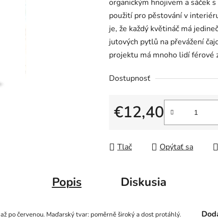
organickým hnojivem a sáček s 
použití pro pěstování v interi
je, že každý květináč má jedine
jutových pytlů na převážení čajo
projektu má mnoho lidí férové 
Dostupnosť
€12,40
Jednotková cena:
Tlač
Opýtať sa
Popis
Diskusia
Doda
 až po červenou. Maďarský tvar: poměrně široký a dost protáhlý.