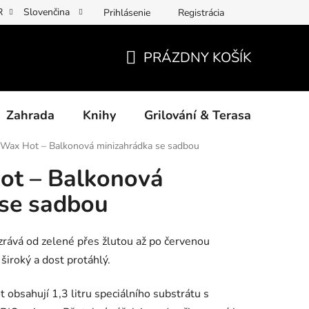
R
Slovenčina
Prihlásenie
Registrácia
y osobních údajů
Povinné informace a odkazy ÚKZÚZ
Jak p
PRÁZDNY KOŠÍK
NÁKUPNÝ
KOŠÍK
Zahrada
Knihy
Grilování & Terasa
Dárk
 Wax Hot – Balkonová minizahrádka se sadbou
ot – Balkonová
 se sadbou
ozrává od zelené přes žlutou až po červenou
široký a dost protáhlý.
 obsahují 1,3 litru speciálního substrátu s