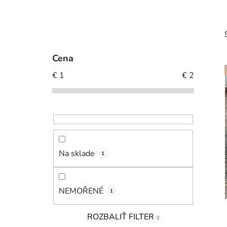
B
o
č
Cena
n
€
1
€
2
ý
p
a
i
n
e
l
Na sklade
1
NEMOŘENÉ
1
ROZBALIŤ FILTER