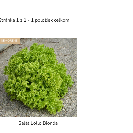
Stránka
1
z
1
-
1
položiek celkom
NEMOŘENÉ
V
ý
p
s
p
r
o
d
u
k
Salát Lollo Bionda
t