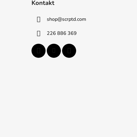
Kontakt
p
ä
shop
@
scrptd.com
t
i
226 886 369
e