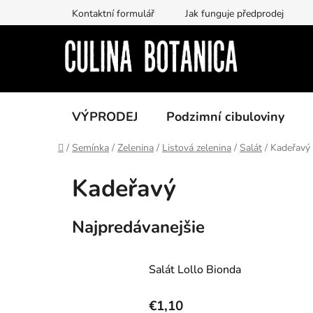
Prejsť
Kontaktní formulář
Jak funguje předprodej
na
obsah
VÝPRODEJ
Podzimní cibuloviny
Domov
/
Semínka
/
Zelenina
/
Listová zelenina
/
Salát
/
Kadeřavý
Kadeřavý
Najpredávanejšie
Salát Lollo Bionda
€1,10