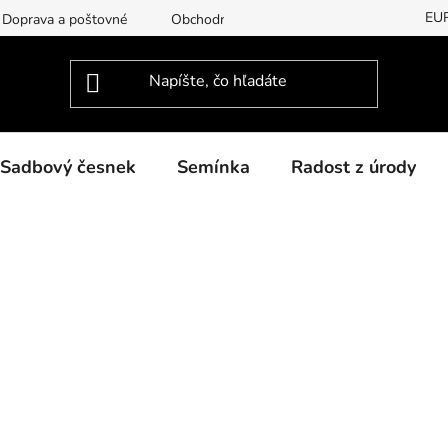
EU
Doprava a poštovné
Obchodní podmínky
Podmínky ochran
Sadbový česnek
Semínka
Radost z úrody