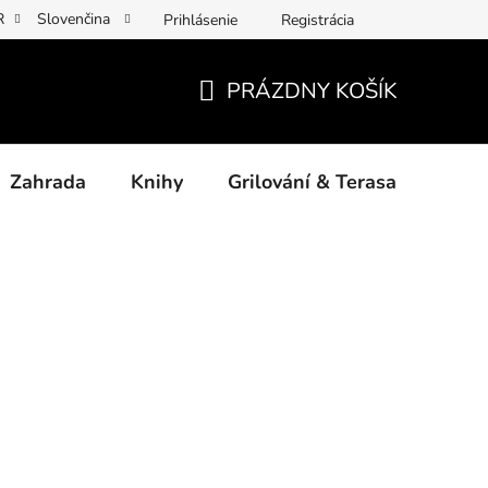
R
Slovenčina
Prihlásenie
Registrácia
y osobních údajů
Povinné informace a odkazy ÚKZÚZ
Jak p
PRÁZDNY KOŠÍK
NÁKUPNÝ
KOŠÍK
Zahrada
Knihy
Grilování & Terasa
Dárk