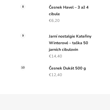
Česnek Havel – 3 až 4
cibule
€6,20
Jarní nostalgie Kateřiny
Winterové – taška 50
jarních cibulovin
€14,40
Česnek Dukát 500 g
€12,40
Z
á