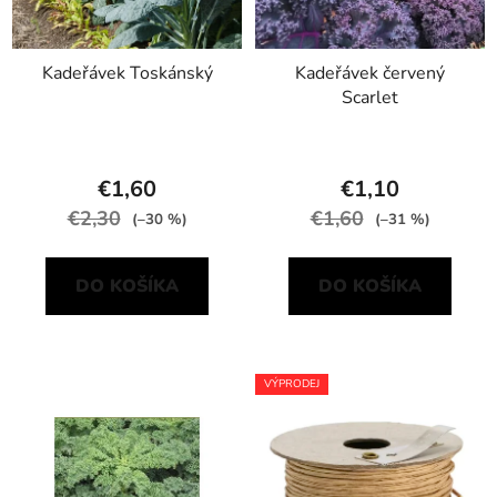
Kadeřávek Toskánský
Kadeřávek červený
Scarlet
€1,60
€1,10
€2,30
€1,60
(–30 %)
(–31 %)
DO KOŠÍKA
DO KOŠÍKA
VÝPRODEJ