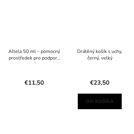
Altela 50 ml – pomocný
Drátěný košík s uchy,
prostředek pro podporu
černý, velký
zdravotního stavu
rostlin
€11,50
€23,50
DO KOŠÍKA