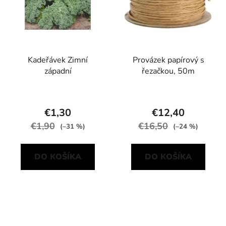
Kadeřávek Zimní
Provázek papírový s
západní
řezačkou, 50m
€1,30
€12,40
€1,90
€16,50
(–31 %)
(–24 %)
DO KOŠÍKA
DO KOŠÍKA