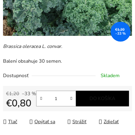
€1,20
–33 %
Brassica oleracea L. convar.
Balení obsahuje 30 semen.
Dostupnosť
Skladem
€1,20
–33 %
DO KOŠÍKA
€0,80
Jednotková cena:
Tlač
Opýtať sa
Strážiť
Zdieľať