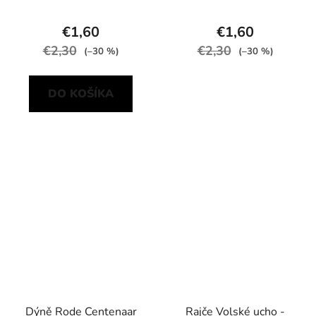
€1,60
€1,60
€2,30
€2,30
(–30 %)
(–30 %)
DO KOŠÍKA
Dýně Rode Centenaar
Rajče Volské ucho -