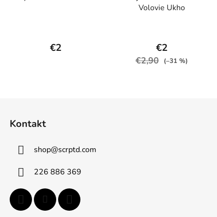
Volovie Ukho
€2
€2
€2,90
(–31 %)
Z
á
Kontakt
p
ä
shop
@
scrptd.com
t
i
226 886 369
e