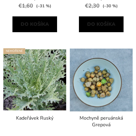
€1,60
€2,30
(–31 %)
(–30 %)
DO KOŠÍKA
DO KOŠÍKA
NEMOŘENÉ
Kadeřávek Ruský
Mochyně peruánská
Grepová