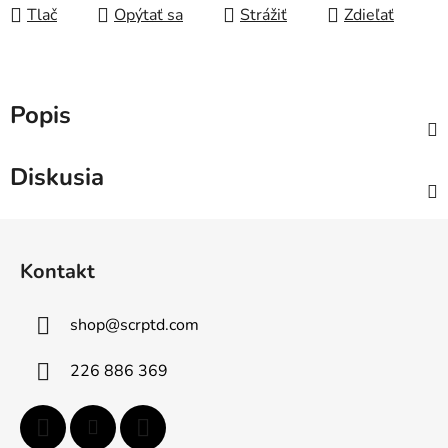
Tlač
Opýtať sa
Strážiť
Zdieľať
Popis
Diskusia
Z
á
Kontakt
p
ä
shop
@
scrptd.com
t
i
226 886 369
e