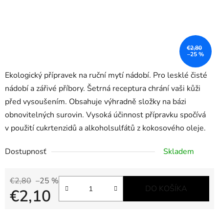
€2,80
–25 %
Ekologický přípravek na ruční mytí nádobí. Pro lesklé čisté
nádobí a zářivé příbory. Šetrná receptura chrání vaši kůži
před vysoušením. Obsahuje výhradně složky na bázi
obnovitelných surovin. Vysoká účinnost přípravku spočívá
v použití cukrtenzidů a alkoholsulfátů z kokosového oleje.
Dostupnosť
Skladem
€2,80
–25 %
DO KOŠÍKA
€2,10
Jednotková cena: