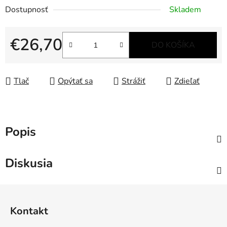
Dostupnosť
Skladem
€26,70
DO KOŠÍKA
Jednotková cena:
Tlač
Opýtať sa
Strážiť
Zdieľať
Popis
Diskusia
Z
á
Kontakt
p