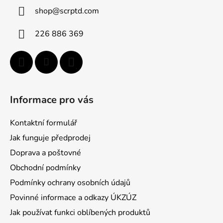
ä
shop
@
scrptd.com
t
i
226 886 369
e
Informace pro vás
Kontaktní formulář
Jak funguje předprodej
Doprava a poštovné
Obchodní podmínky
Podmínky ochrany osobních údajů
Povinné informace a odkazy ÚKZÚZ
Jak používat funkci oblíbených produktů