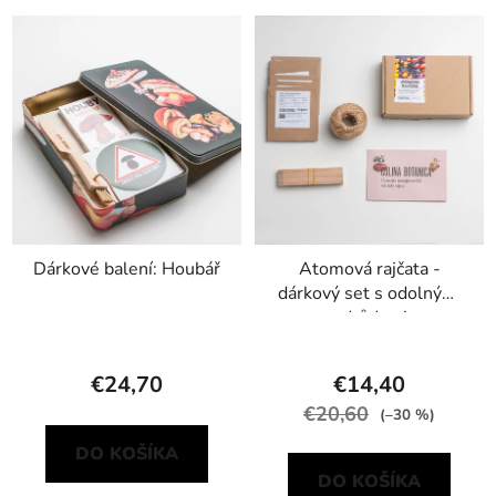
Dárkové balení: Houbář
Atomová rajčata -
dárkový set s odolnými
odrůdami
€24,70
€14,40
€20,60
(–30 %)
DO KOŠÍKA
DO KOŠÍKA