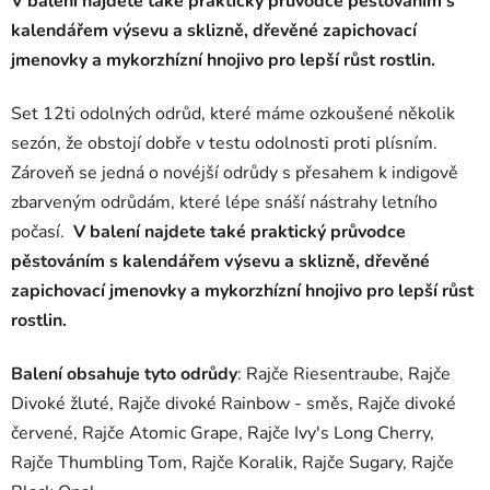
V balení najdete také praktický průvodce pěstováním s
kalendářem výsevu a sklizně, dřevěné zapichovací
jmenovky a mykorzhízní hnojivo pro lepší růst rostlin.
Set 12ti odolných odrůd, které máme ozkoušené několik
sezón, že obstojí dobře v testu odolnosti proti plísním.
Zároveň se jedná o novéjší odrůdy s přesahem k indigově
zbarveným odrůdám, které lépe snáší nástrahy letního
počasí.
V balení najdete také praktický průvodce
pěstováním s kalendářem výsevu a sklizně, dřevěné
zapichovací jmenovky a mykorzhízní hnojivo pro lepší růst
rostlin.
Balení obsahuje tyto odrůdy
: Rajče Riesentraube, Rajče
Divoké žluté, Rajče divoké Rainbow - směs, Rajče divoké
červené, Rajče Atomic Grape, Rajče Ivy's Long Cherry,
Rajče Thumbling Tom, Rajče Koralik, Rajče Sugary, Rajče