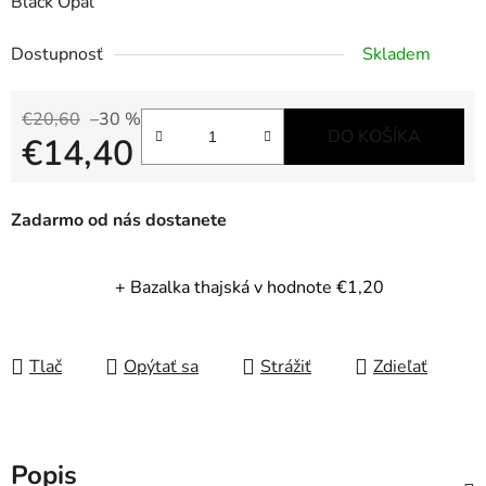
Black Opal
Dostupnosť
Skladem
€20,60
–30 %
DO KOŠÍKA
€14,40
Jednotková cena:
Zadarmo od nás dostanete
+ Bazalka thajská
v hodnote €1,20
Tlač
Opýtať sa
Strážiť
Zdieľať
Popis