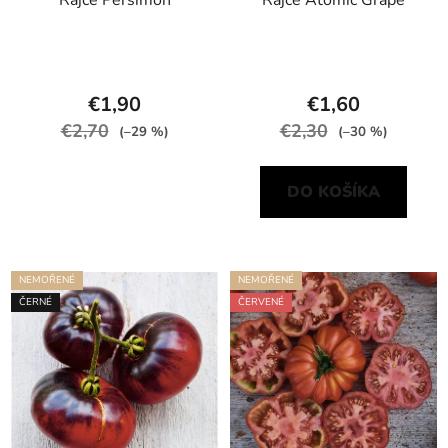
Rajče Persimon
Rajče Atomic Grape
€1,90
€1,60
€2,70
€2,30
(–29 %)
(–30 %)
DO KOŠÍKA
NEMOŘENÉ
NEMOŘENÉ
ČERNÉ
ČERVENÉ