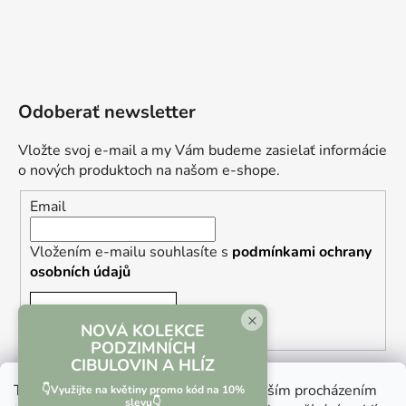
Odoberať newsletter
Vložte svoj e-mail a my Vám budeme zasielať informácie
o nových produktoch na našom e-shope.
Email
Vložením e-mailu souhlasíte s
podmínkami ochrany
osobních údajů
PRIHLÁSIŤ SA
×
NOVÁ KOLEKCE
PODZIMNÍCH
CIBULOVIN A HLÍZ
Tento web používá soubory cookie. Dalším procházením
👇Využijte na květiny promo kód na 10%
slevu👇