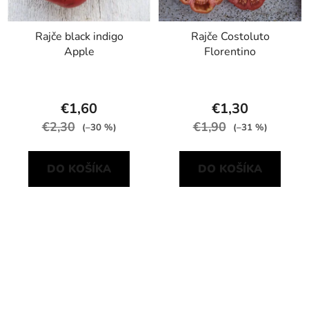
Rajče black indigo
Rajče Costoluto
Apple
Florentino
€1,60
€1,30
€2,30
€1,90
(–30 %)
(–31 %)
DO KOŠÍKA
DO KOŠÍKA