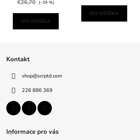
€26,70
(–29 %)
DO KOŠÍKA
DO KOŠÍKA
Z
á
Kontakt
p
ä
shop
@
scrptd.com
t
i
226 886 369
e
Informace pro vás