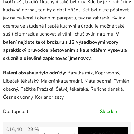
tvoří naší, tradiční kuchyni také bylinky. Kdo by je z babiččiny
kuchyně neznal, ten by o dost přišel. Set bylin lze pěstovat
jak na balkoně i okenním parapetu, tak na zahradě. Byliny
oceníte ve studené i teplé kuchyni a úrodu je možné také
sušit či zmrazit a uchovat si vůni i chuť bylin na zimu.
V
balení najdete také
brožuru s 12 výsadbovými vzory
a
praktický průvodce pěstováním s kalendářem výsevu a
sklizně
a dřevěné zapichovací jmenovky.
Balení obsahuje tyto odrůdy:
Bazalka mix, Kopr vonný,
Libeček lékařský, Majoránka zahradní, Máta peprná, Tymián
obecný, Pažitka Pražská, Šalvěj lékařská, Řeřicha dánská,
Česnek vonný, Koriandr setý
Dostupnosť
Skladem
€16,40
–29 %