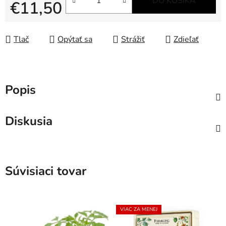
DO KOŠÍKA
€11,50
Jednotková cena:
Tlač
Opýtať sa
Strážiť
Zdieľať
Popis
Diskusia
Súvisiaci tovar
VIAC ZA MENEJ