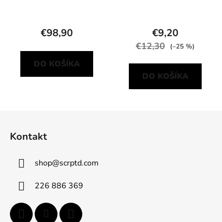
€98,90
€9,20
€12,30
(–25 %)
DO KOŠÍKA
DO KOŠÍKA
Z
á
Kontakt
p
ä
shop
@
scrptd.com
t
i
226 886 369
e