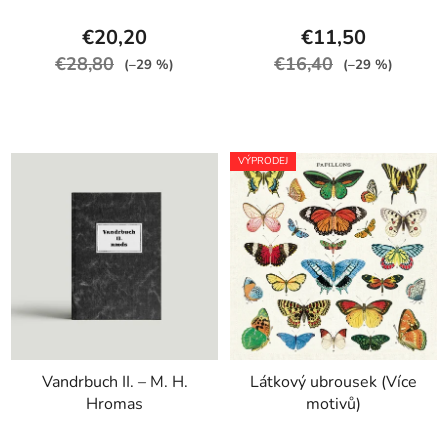
€20,20
€11,50
€28,80
€16,40
(–29 %)
(–29 %)
VÝPRODEJ
Vandrbuch II. – M. H.
Látkový ubrousek (Více
Hromas
motivů)