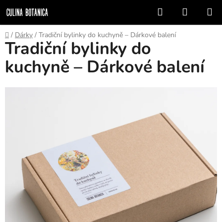
Prejsť
Hľadať
NÁKUP
na
KOŠÍK
obsah
Domov
/
Dárky
/
Tradiční bylinky do kuchyně – Dárkové balení
Tradiční bylinky do
kuchyně – Dárkové balení