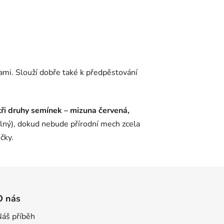
ami. Slouží dobře také k předpěstování
tři druhy semínek – mizuna červená,
dolný), dokud nebude přírodní mech zcela
čky.
O nás
Náš příběh