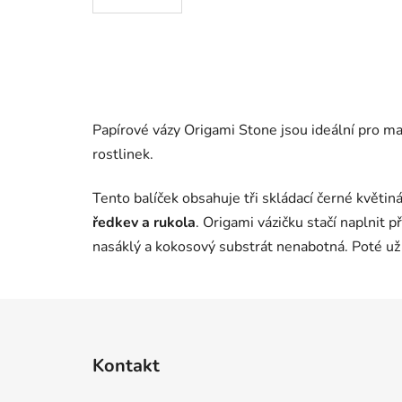
Papírové vázy Origami Stone jsou ideální pro ma
rostlinek.
Tento balíček obsahuje tři skládací černé květin
ředkev a rukola
. Origami vázičku stačí naplnit 
nasáklý a kokosový substrát nenabotná. Poté už s
Z
á
Kontakt
p
ä