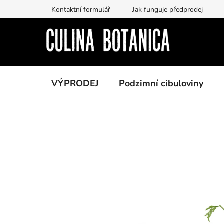
Prejsť
Kontaktní formulář
Jak funguje předprodej
na
obsah
VÝPRODEJ
Podzimní cibuloviny