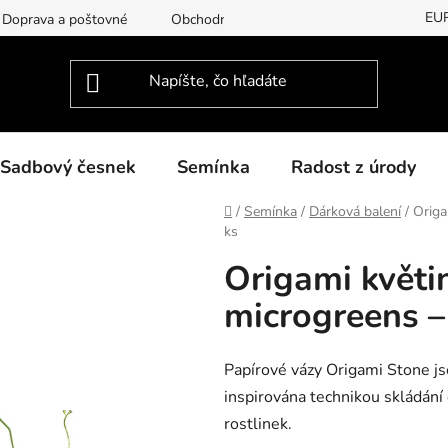
EU
Doprava a poštovné
Obchodní podmínky
Podmínky ochran
Sadbový česnek
Semínka
Radost z úrody
Domov
/
Semínka
/
Dárková balení
/
Origa
ks
Origami květi
microgreens –
Papírové vázy Origami Stone js
inspirována technikou skládání
rostlinek.