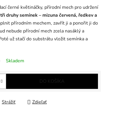
dací černé květináčky, přírodní mech pro udržení
a
tři druhy semínek – mizuna červená, ředkev a
aplnit přírodním mechem, zavřít ji a ponořit ji do
kud nebude přírodní mech zcela nasáklý a
oté už stačí do substrátu vložit semínka a
Skladem
DO KOŠÍKA
Strážiť
Zdieľať