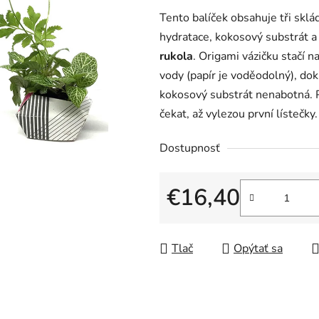
Tento balíček obsahuje tři sklá
hydratace, kokosový substrát 
rukola
. Origami vázičku stačí n
vody (papír je voděodolný), do
kokosový substrát nenabotná. P
čekat, až vylezou první lístečky.
Dostupnosť
€16,40
Jednotková cena:
Tlač
Opýtať sa