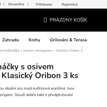
R
Slovenčina
Prihlásenie
Registrácia
y osobních údajů
Povinné informace a odkazy ÚKZÚZ
Jak p
PRÁZDNY KOŠÍK
NÁKUPNÝ
KOŠÍK
Zahrada
Knihy
Grilování & Terasa
Dárk
mi květináčky s osivem microgreens – Klasický Oribon 3
náčky s osivem
 Klasický Oribon 3 ks
ou ideální pro malá květinová aranžmá. Jsou
 origami. Slouží dobře také k předpěstování