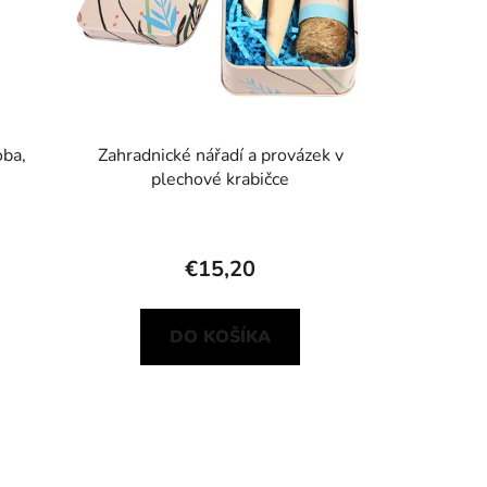
oba,
Zahradnické nářadí a provázek v
plechové krabičce
€15,20
DO KOŠÍKA