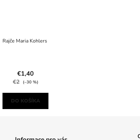
Rajče Maria Kohlers
€1,40
€2
(–30 %)
DO KOŠÍKA
Informace pro vás