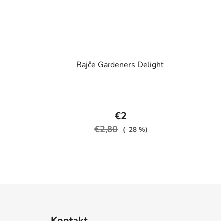
Rajče Gardeners Delight
€2
€2,80
(–28 %)
Z
á
Kontakt