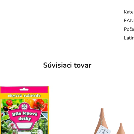
Kate
EAN
Poče
Lati
Súvisiaci tovar