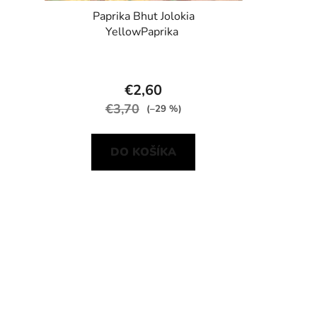
Paprika Bhut Jolokia
YellowPaprika
€2,60
€3,70
(–29 %)
DO KOŠÍKA