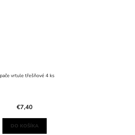
pače vrtule třešňové 4 ks
€7,40
DO KOŠÍKA