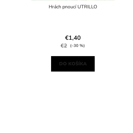
Hrách pnoucí UTRILLO
€1,40
€2
(–30 %)
DO KOŠÍKA