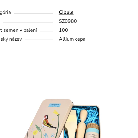
gória
Cibule
SZ0980
t semen v balení
100
nský název
Allium cepa