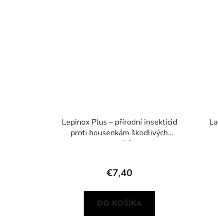
Lepinox Plus – přírodní insekticid
La
proti housenkám škodlivých
motýlů
€7,40
DO KOŠÍKA