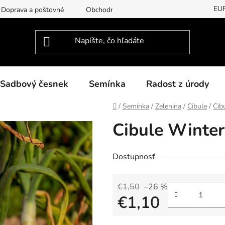
EU
Doprava a poštovné
Obchodní podmínky
Podmínky ochran
Sadbový česnek
Semínka
Radost z úrody
Domov
/
Semínka
/
Zelenina
/
Cibule
/
Cib
Cibule Winter
Dostupnosť
€1,50
–26 %
€1,10
Jednotková cena: