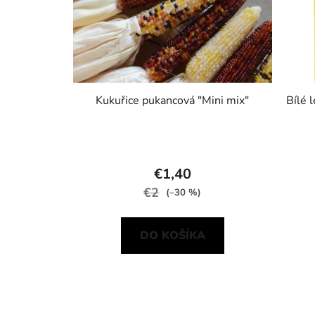
Kukuřice pukancová "Mini mix"
Bílé 
€1,40
€2
(–30 %)
DO KOŠÍKA