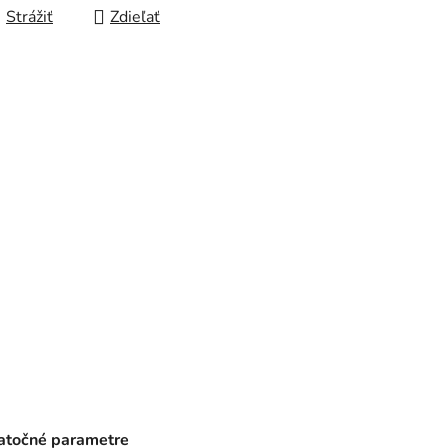
Strážiť
Zdieľať
točné parametre