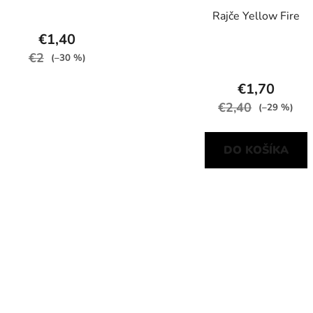
Rajče Yellow Fire
€1,40
€2
(–30 %)
€1,70
€2,40
(–29 %)
DO KOŠÍKA