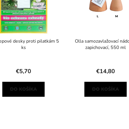
lepové desky proti pilatkám 5
Olla samozavlažovací nád
ks
zapichovací, 550 ml
€5,70
€14,80
DO KOŠÍKA
DO KOŠÍKA