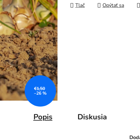
Tlač
Opýtať sa
€1,50
–26 %
Popis
Diskusia
Doda