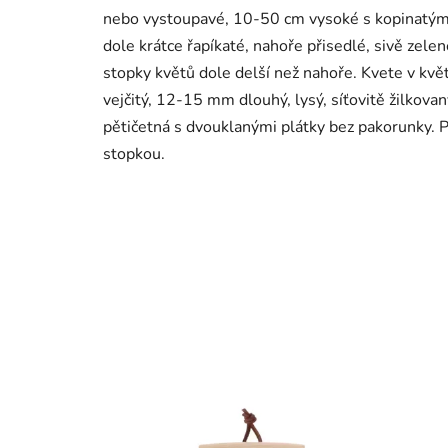
nebo vystoupavé, 10-50 cm vysoké s kopinatými ne
dole krátce řapíkaté, nahoře přisedlé, sivě zele
stopky květů dole delší než nahoře. Kvete v květ
vejčitý, 12-15 mm dlouhý, lysý, síťovitě žilkovan
pětičetná s dvouklanými plátky bez pakorunky. Pl
stopkou.