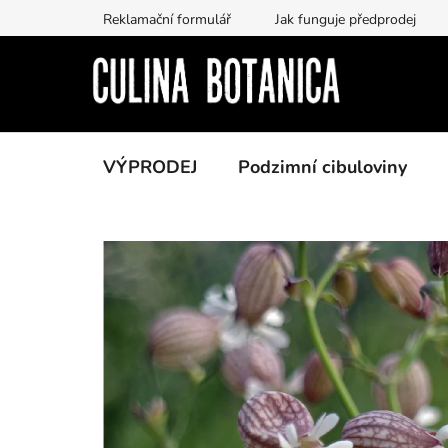
Přejít
Reklamační formulář
Jak funguje předprodej
na
obsah
VÝPRODEJ
Podzimní cibuloviny