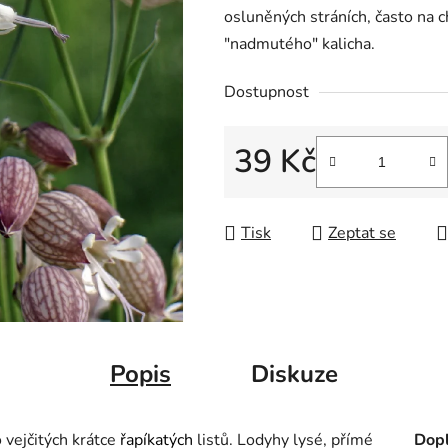
osluněných stráních, často na 
"nadmutého" kalicha.
Dostupnost
39 Kč
Měrná cena:
Tisk
Zeptat se
Popis
Diskuze
o vejčitých krátce
řapíkatých
listů. Lodyhy lysé, přímé
Dopl