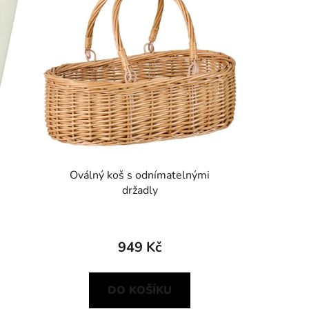
Oválný koš s odnímatelnými
držadly
949 Kč
DO KOŠÍKU