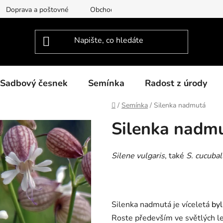
Doprava a poštovné
Obchodní podmínky
Podmínky ochra
Sadbový česnek
Semínka
Radost z úrody
Domů
/
Semínka
/
Silenka nadmutá
Silenka nadm
Silene vulgaris
, také
S. cucubalu
Silenka nadmutá je víceletá
byl
Roste především ve světlých les