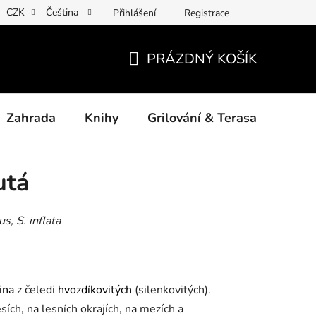
CZK
Čeština
Přihlášení
Registrace
ny osobních údajů
Povinné informace a odkazy ÚKZÚZ
Jak
PRÁZDNÝ KOŠÍK
NÁKUPNÍ
KOŠÍK
Zahrada
Knihy
Grilování & Terasa
Dárk
utá
s, S. inflata
ina
z čeledi
hvozdíkovitých
(silenkovitých).
ích, na lesních okrajích, na mezích a