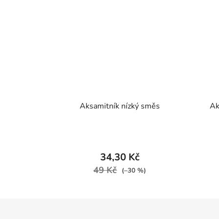
Aksamitník nízký směs
Ak
34,30 Kč
49 Kč
(–30 %)
Z