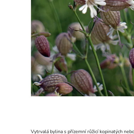
Vytrvalá bylina s přízemní růžicí kopinatých neb