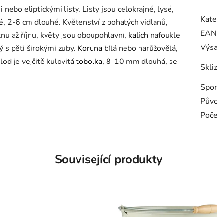
bo eliptickými listy. Listy jsou celokrajné, lysé,
Kate
né, 2-6 cm dlouhé. Květenství z bohatých vidlanů,
EAN
nu až říjnu, květy jsou oboupohlavní,
kalich
nafoukle
Výs
ý s pěti širokými zuby.
Koruna
bílá nebo narůžovělá,
od je vejčitě kulovitá
tobolka
, 8-10 mm dlouhá, se
Skli
Spo
Pův
Poče
Související produkty