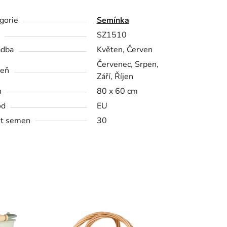
gorie
Semínka
SZ1510
adba
Květen, Červen
Červenec, Srpen,
zeň
Září, Říjen
n
80 x 60 cm
od
EU
t semen
30