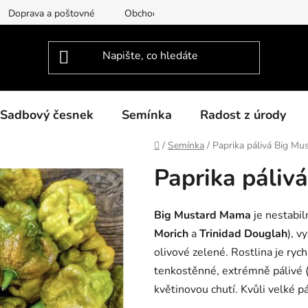
Doprava a poštovné
Obchodní podmínky
Podmínky ochra
Sadbový česnek
Semínka
Radost z úrody
Domů
/
Semínka
/
Paprika pálivá Big M
Paprika páliv
Big Mustard Mama
je nestabiln
Morich
a
Trinidad Douglah
), v
olivové zelené. Rostlina je rych
tenkostěnné, extrémně pálivé 
květinovou chutí. Kvůli velké pá