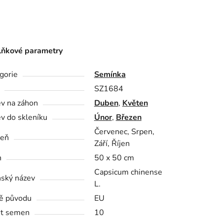
ňkové parametry
gorie
Semínka
SZ1684
v na záhon
Duben
,
Květen
v do skleníku
Únor
,
Březen
Červenec, Srpen,
zeň
Září, Říjen
n
50 x 50 cm
Capsicum chinense
nský název
L.
ě původu
EU
t semen
10