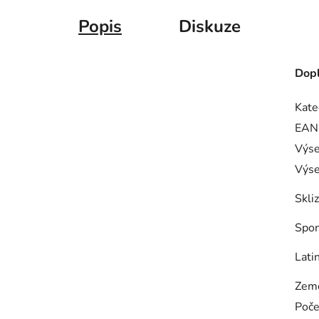
Popis
Diskuze
Dopl
Kate
EAN
Výse
Výse
Skli
Spo
Lati
Zem
Poče