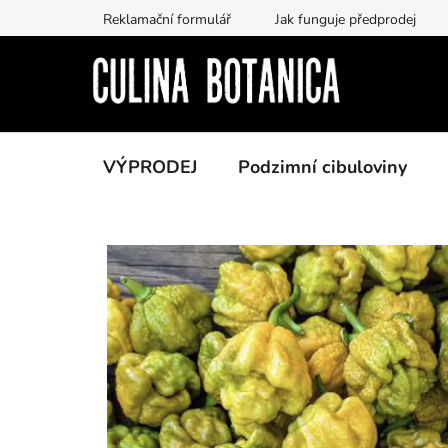
Přejít
Reklamační formulář
Jak funguje předprodej
na
obsah
VÝPRODEJ
Podzimní cibuloviny