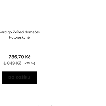
Gardigo Zvířecí domeček
Polojeskyně
786,70 Kč
1 049 Kč
(–25 %)
DO KOŠÍKU