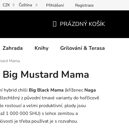
CZK
Čeština
Přihlášení
Registrace
ny osobních údajů
Povinné informace a odkazy ÚKZÚZ
Jak
PRÁZDNÝ KOŠÍK
NÁKUPNÍ
KOŠÍK
Zahrada
Knihy
Grilování & Terasa
Dárk
ustard Mama
á Big Mustard Mama
í hybrid chilli
Big Black Mama
(kříženec
Naga
yšlechtěný z původní tmavé varianty do hořčicově
le rostoucí a velmi produktivní, plody jsou
(až 1 000 000 SHU) s lehce zemitou a
livosti je třeba používat je s rozvahou.