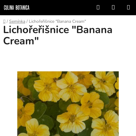
Přejít
Hledat
NÁKUP
na
KOŠÍK
obsah
Domů
/
Semínka
/
Lichořeřišnice "Banana Cream"
Lichořeřišnice "Banana
Cream"