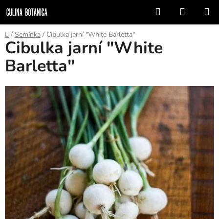
Přejít
Hledat
NÁKUP
na
KOŠÍK
obsah
Domů
/
Semínka
/
Cibulka jarní "White Barletta"
Cibulka jarní "White
Barletta"