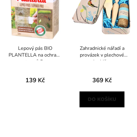
Lepový pás BIO
Zahradnické nářadí a
PLANTELLA na ochranu
provázek v plechové
stromů 5m
krabičce
139 Kč
369 Kč
DO KOŠÍKU