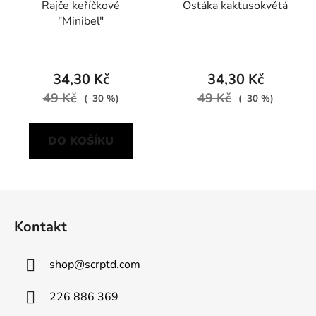
Rajče keříčkové
Ostáka kaktusokvětá
"Minibel"
34,30 Kč
34,30 Kč
49 Kč
49 Kč
(–30 %)
(–30 %)
DO KOŠÍKU
Z
á
Kontakt
p
a
shop
@
scrptd.com
t
í
226 886 369