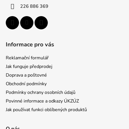
p
í
226 886 369
r
v
k
y
v
ý
Informace pro vás
p
i
Reklamační formulář
s
u
Jak funguje předprodej
Doprava a poštovné
Obchodní podmínky
Podmínky ochrany osobních údajů
Povinné informace a odkazy ÚKZÚZ
Jak používat funkci oblíbených produktů
O nás