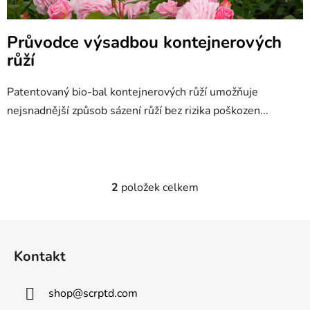
Průvodce výsadbou kontejnerových
růží
Patentovaný bio-bal kontejnerových růží umožňuje
nejsnadnější způsob sázení růží bez rizika poškozen...
2
položek celkem
O
v
l
Z
á
á
d
Kontakt
p
a
a
c
shop
@
scrptd.com
t
í