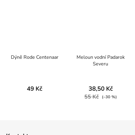
Dýně Rode Centenaar
Meloun vodní Padarok
Severu
49 Kč
38,50 Kč
55 Kč
(–30 %)
Z
á