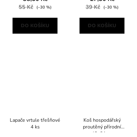
55 Kč
39 Kč
(–30 %)
(–30 %)
DO KOŠÍKU
DO KOŠÍKU
Lapače vrtule třešňové
Koš hospodářský
4 ks
proutěný přírodní
42x31cm