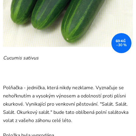
69 KČ
–30 %
Cucumis sativus
Polňačka - jednička, která nikdy nezklame. Vyznačuje se
nehořknutím a vysokým výnosem a odolností proti plísni
okurkové. Vynikající pro venkovní pěstování. "Salát. Salát.
Salát. Okurkový salát." bude tato oblíbená polní salátovka
volat z vašeho záhonu celé léto.
Položka byla vyprodána…