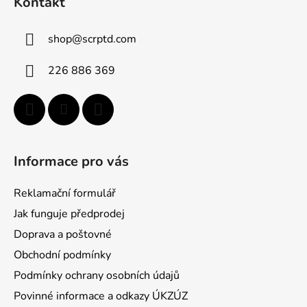
Kontakt
p
a
shop
@
scrptd.com
t
í
226 886 369
Informace pro vás
Reklamační formulář
Jak funguje předprodej
Doprava a poštovné
Obchodní podmínky
Podmínky ochrany osobních údajů
Povinné informace a odkazy ÚKZÚZ