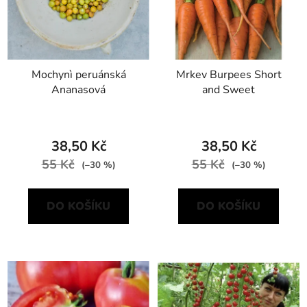
Mochynì peruánská
Mrkev Burpees Short
Ananasová
and Sweet
38,50 Kč
38,50 Kč
55 Kč
55 Kč
(–30 %)
(–30 %)
DO KOŠÍKU
DO KOŠÍKU