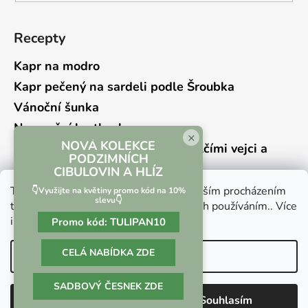
Recepty
Kapr na modro
Kapr pečený na sardeli podle Šroubka
Vánoční šunka
Novoroční hrstkovka
×
NOVÁ KOLEKCE
Lehký bramborový salát s křepelčími vejci a
PODZIMNÍCH
kyselou okurkou
CIBULOVIN A HLÍZ
Tento web používá soubory cookie. Dalším procházením
👇Využijte na květiny promo kód na 10%
slevu👇
tohoto webu vyjadřujete souhlas s jejich používáním.. Více
informací
zde
.
Promo kód:
TULIPAN10
Vrácení zboží a reklamace
Kontaktní formulář
CELÁ NABÍDKA ZDE
Nastavení
SADBOVÝ ČESNEK ZDE
Vytvořil Shoptet
Odmítnout
Souhlasím
Copyright 2026
Culina Botanica
. Všechna práva