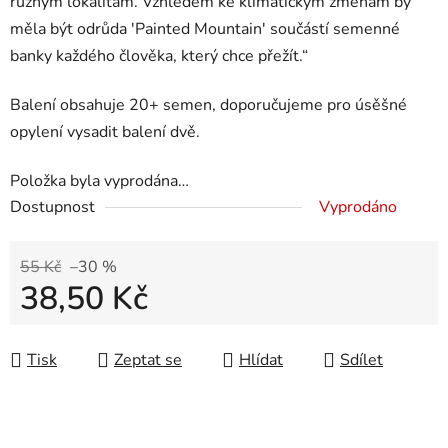
různým lokalitám. Vzhledem ke klimatickým změnám by
měla být odrůda 'Painted Mountain' součástí semenné
banky každého člověka, který chce přežít.“
Balení obsahuje 20+ semen, doporučujeme pro úsěšné
opylení vysadit balení dvě.
Položka byla vyprodána…
Dostupnost
Vyprodáno
55 Kč
–30 %
38,50 Kč
Měrná cena:
Tisk
Zeptat se
Hlídat
Sdílet