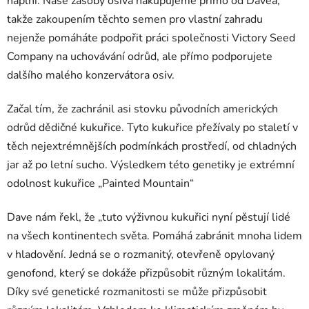
náplní. Naše zásoby osiva nakupujeme přímo od Davea,
takže zakoupením těchto semen pro vlastní zahradu
nejenže pomáháte podpořit práci společnosti Victory Seed
Company na uchovávání odrůd, ale přímo podporujete
dalšího malého konzervátora osiv.
Začal tím, že zachránil asi stovku původních amerických
odrůd dědičné kukuřice. Tyto kukuřice přežívaly po staletí v
těch nejextrémnějších podmínkách prostředí, od chladných
jar až po letní sucho. Výsledkem této genetiky je extrémní
odolnost kukuřice „Painted Mountain“
Dave nám řekl, že „tuto výživnou kukuřici nyní pěstují lidé
na všech kontinentech světa. Pomáhá zabránit mnoha lidem
v hladovění. Jedná se o rozmanitý, otevřeně opylovaný
genofond, který se dokáže přizpůsobit různým lokalitám.
Díky své genetické rozmanitosti se může přizpůsobit