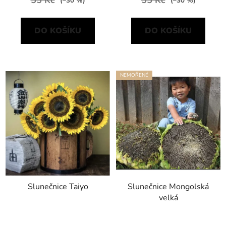
55 Kč
55 Kč
(–30 %)
(–30 %)
DO KOŠÍKU
DO KOŠÍKU
NEMOŘENÉ
Slunečnice Taiyo
Slunečnice Mongolská
velká