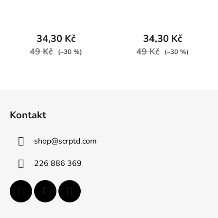
34,30 Kč
34,30 Kč
49 Kč
49 Kč
(–30 %)
(–30 %)
Z
á
Kontakt
p
a
shop
@
scrptd.com
t
í
226 886 369