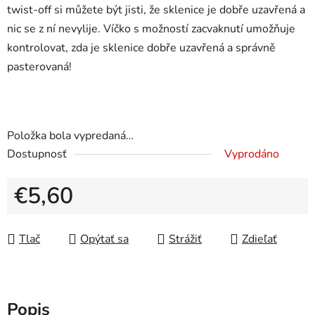
twist-off si můžete být jisti, že sklenice je dobře uzavřená a
nic se z ní nevylije. Víčko s možností zacvaknutí umožňuje
kontrolovat, zda je sklenice dobře uzavřená a správně
pasterovaná!
Položka bola vypredaná…
Dostupnosť
Vyprodáno
€5,60
Jednotková cena:
Tlač
Opýtať sa
Strážiť
Zdieľať
Popis