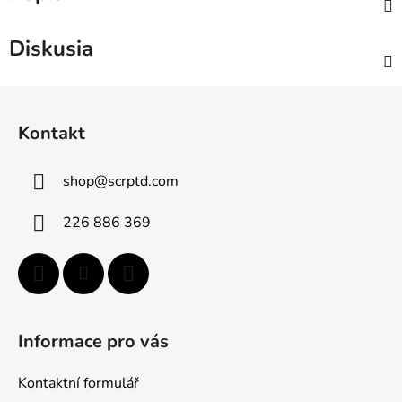
Diskusia
Z
á
Kontakt
p
ä
shop
@
scrptd.com
t
i
226 886 369
e
Informace pro vás
Kontaktní formulář