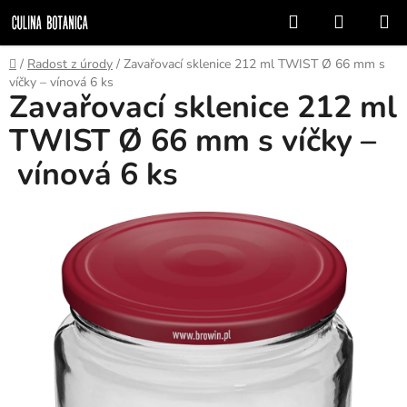
Prejsť
Hľadať
NÁKUP
na
KOŠÍK
obsah
Domov
/
Radost z úrody
/
Zavařovací sklenice 212 ml TWIST Ø 66 mm s
víčky – vínová 6 ks
Zavařovací sklenice 212 ml
TWIST Ø 66 mm s víčky –
vínová 6 ks