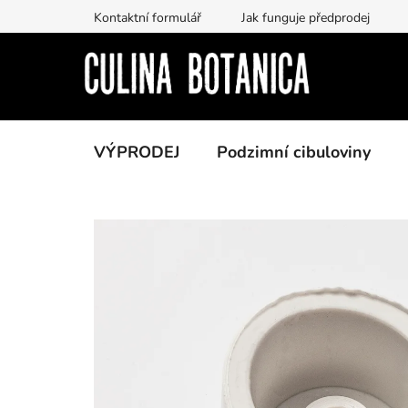
Prejsť
Kontaktní formulář
Jak funguje předprodej
na
obsah
VÝPRODEJ
Podzimní cibuloviny