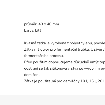
průměr: 43 x 40 mm
barva: bílá
Kvasná zátka je vyrobena z polyethylenu, povole
Zátka má otvor pro fermentační trubku. Uzávěr /
fermentačního procesu.
Před použitím doporučujeme důkladně umýt tepl
odstraní se tak silikonová vrstva po výrobním pr
demižonu.
Zátka je použitelná pro demižóny 10 l, 15 l, 20 l,
Z