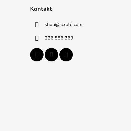
á
Kontakt
p
ä
shop
@
scrptd.com
t
i
226 886 369
e