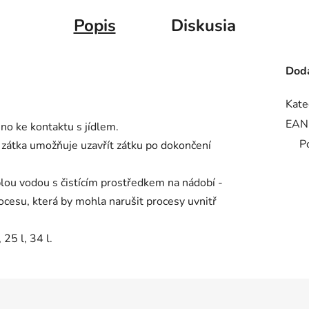
Popis
Diskusia
Doda
Kate
EAN
no ke kontaktu s jídlem.
P
 zátka umožňuje uzavřít zátku po dokončení
ou vodou s čistícím prostředkem na nádobí -
ocesu, která by mohla narušit procesy uvnitř
 25 l, 34 l.