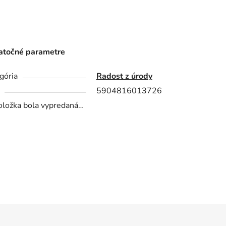
točné parametre
gória
Radost z úrody
5904816013726
oložka bola vypredaná…