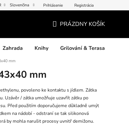
R
Slovenčina
Prihlásenie
Registrácia
y osobních údajů
Povinné informace a odkazy ÚKZÚZ
Jak p
PRÁZDNY KOŠÍK
NÁKUPNÝ
KOŠÍK
Zahrada
Knihy
Grilování & Terasa
Dárk
43x40 mm
 43x40 mm
yethylenu, povoleno ke kontaktu s jídlem. Zátka
u. Uzávěr / zátka umožňuje uzavřít zátku po
esu. Před použitím doporučujeme důkladně umýt
dkem na nádobí - odstraní se tak silikonová
erá by mohla narušit procesy uvnitř demižonu.