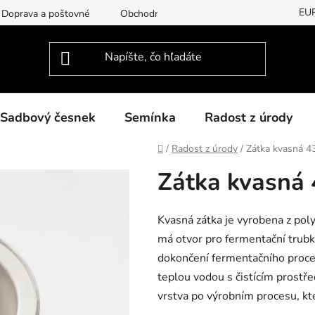
EU
Doprava a poštovné
Obchodní podmínky
Podmínky ochran
Sadbový česnek
Semínka
Radost z úrody
Domov
/
Radost z úrody
/
Zátka kvasná 
Zátka kvasná
Kvasná zátka je vyrobena z pol
má otvor pro fermentační trubk
dokončení fermentačního proc
teplou vodou s čistícím prostře
vrstva po výrobním procesu, kt