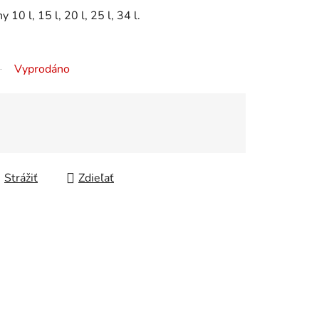
 10 l, 15 l, 20 l, 25 l, 34 l.
Vyprodáno
Strážiť
Zdieľať