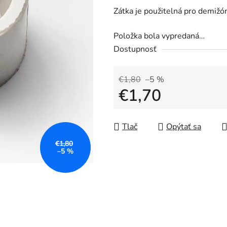
Zátka je použitelná pro demižóny
Položka bola vypredaná…
Dostupnosť
€1,80
–5 %
€1,70
Jednotková cena:
Tlač
Opýtať sa
€1,80
–5 %