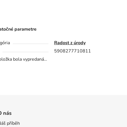
točné parametre
gória
Radost z úrody
5908277710811
oložka bola vypredaná…
O nás
Náš příběh