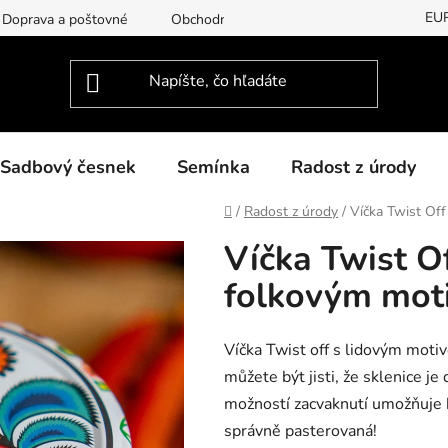
EU
Doprava a poštovné
Obchodní podmínky
Podmínky ochran
Sadbový česnek
Semínka
Radost z úrody
Domov
/
Radost z úrody
/
Víčka Twist Of
Víčka Twist O
folkovým mot
Víčka Twist off s lidovým moti
můžete být jisti, že sklenice je 
možností zacvaknutí umožňuje k
správně pasterovaná!