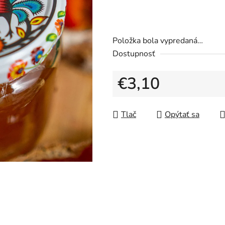
Položka bola vypredaná…
Dostupnosť
€3,10
Jednotková cena:
Tlač
Opýtať sa