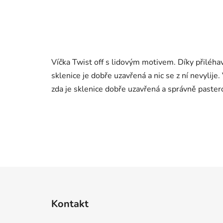
Víčka Twist off s lidovým motivem. Díky přiléhav
sklenice je dobře uzavřená a nic se z ní nevylij
zda je sklenice dobře uzavřená a správně paster
Z
á
Kontakt
p
ä