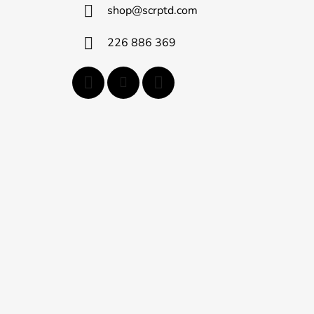
shop
@
scrptd.com
t
i
226 886 369
e