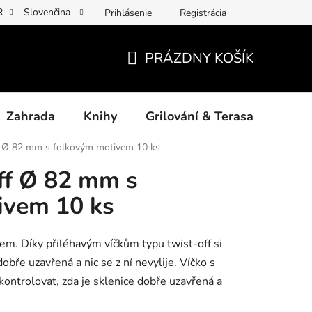
R
Slovenčina
Prihlásenie
Registrácia
y osobních údajů
Povinné informace a odkazy ÚKZÚZ
Jak p
PRÁZDNY KOŠÍK
NÁKUPNÝ
KOŠÍK
Zahrada
Knihy
Grilování & Terasa
Dárk
f Ø 82 mm s folkovým motivem 10 ks
ff Ø 82 mm s
ivem 10 ks
vem. Díky přiléhavým víčkům typu twist-off si
dobře uzavřená a nic se z ní nevylije. Víčko s
ontrolovat, zda je sklenice dobře uzavřená a