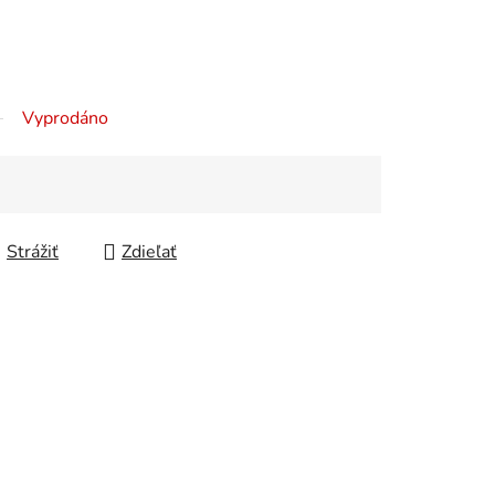
Vyprodáno
Strážiť
Zdieľať