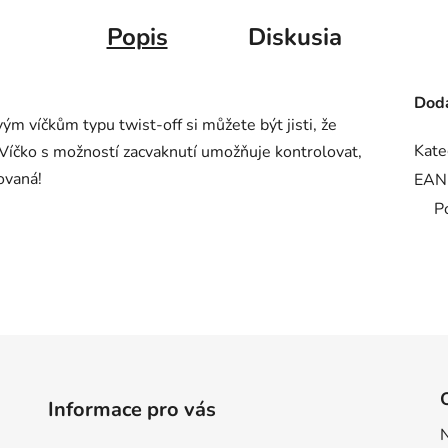
Popis
Diskusia
Doda
ým víčkům typu twist-off si můžete být jisti, že
Kate
e. Víčko s možností zacvaknutí umožňuje kontrolovat,
ovaná!
EAN
P
Informace pro vás