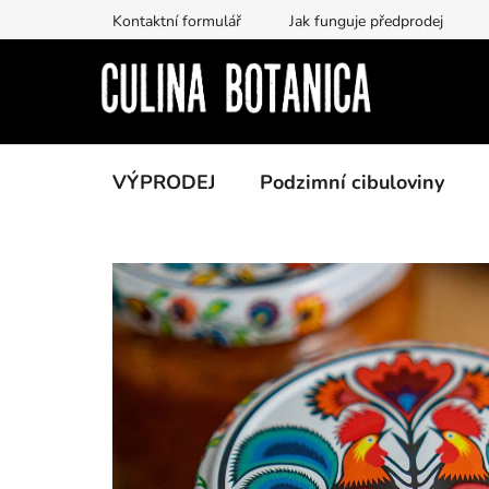
Prejsť
Kontaktní formulář
Jak funguje předprodej
na
obsah
VÝPRODEJ
Podzimní cibuloviny