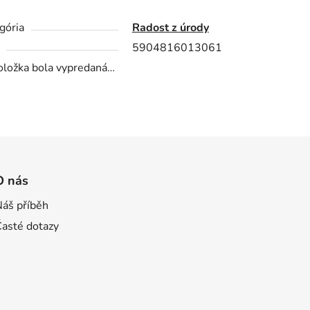
gória
Radost z úrody
5904816013061
oložka bola vypredaná…
O nás
Náš příběh
Časté dotazy