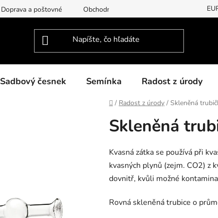
EU
Doprava a poštovné
Obchodní podmínky
Podmínky ochran
Sadbový česnek
Semínka
Radost z úrody
Domov
/
Radost z úrody
/
Skleněná trubič
Skleněná trub
Kvasná zátka se používá při kva
kvasných plynů (zejm. CO2) z 
dovnitř, kvůli možné kontamina
Rovná skleněná trubice o prů