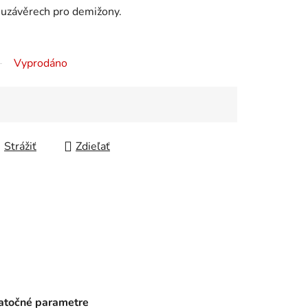
 uzávěrech pro demižony.
Vyprodáno
Strážiť
Zdieľať
točné parametre