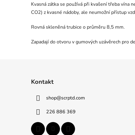
Kvasná zátka se používá při kvašení třeba vína 
CO2) z kvasné nádoby, ale neumožní přístup vzd
Rovná skleněná trubice o průměru 8,5 mm.
Zapadají do otvoru v gumových uzávěrech pro d
Z
á
Kontakt
p
ä
shop
@
scrptd.com
t
i
226 886 369
e