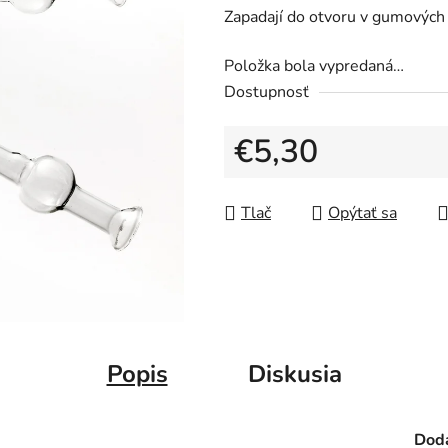
Zapadají do otvoru v gumových
Položka bola vypredaná…
Dostupnosť
€5,30
Jednotková cena:
Tlač
Opýtať sa
Popis
Diskusia
Doda