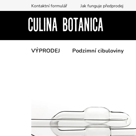
Prejsť
Kontaktní formulář
Jak funguje předprodej
na
obsah
VÝPRODEJ
Podzimní cibuloviny