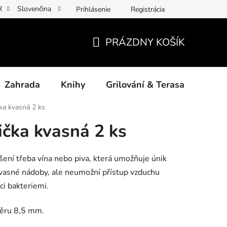
R
Slovenčina
Prihlásenie
Registrácia
y osobních údajů
Povinné informace a odkazy ÚKZÚZ
Jak p
PRÁZDNY KOŠÍK
NÁKUPNÝ
KOŠÍK
Zahrada
Knihy
Grilování & Terasa
Dárk
ka kvasná 2 ks
ička kvasná 2 ks
šení třeba vína nebo piva, která umožňuje únik
kvasné nádoby, ale neumožní přístup vzduchu
ci bakteriemi.
měru 8,5 mm.