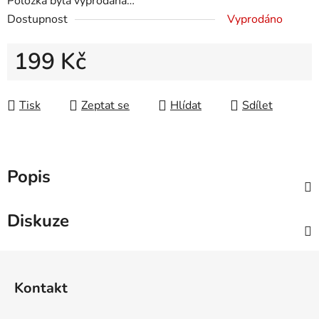
Položka byla vyprodána…
Dostupnost
Vyprodáno
199 Kč
Měrná cena:
Tisk
Zeptat se
Hlídat
Sdílet
Popis
Diskuze
Z
á
Kontakt
p
a