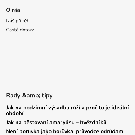
O nás
Náš příběh
Časté dotazy
Rady &amp; tipy
Jak na podzimní výsadbu růží a proč to je ideální
období
Jak na pěstování amarylisu – hvězdníků
Není borůvka jako borůvka, průvodce odrůdami