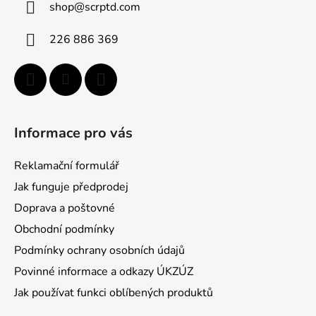
shop
@
scrptd.com
t
í
226 886 369
Informace pro vás
Reklamační formulář
Jak funguje předprodej
Doprava a poštovné
Obchodní podmínky
Podmínky ochrany osobních údajů
Povinné informace a odkazy ÚKZÚZ
Jak používat funkci oblíbených produktů