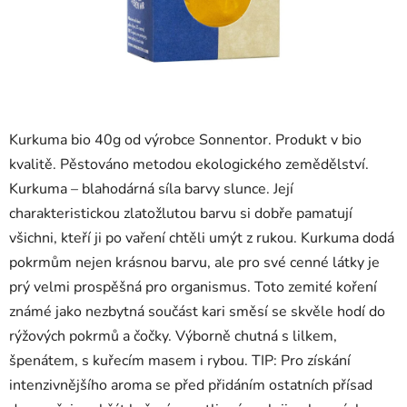
Kurkuma bio 40g od výrobce Sonnentor. Produkt v bio
kvalitě. Pěstováno metodou ekologického zemědělství.
Kurkuma – blahodárná síla barvy slunce. Její
charakteristickou zlatožlutou barvu si dobře pamatují
všichni, kteří ji po vaření chtěli umýt z rukou. Kurkuma dodá
pokrmům nejen krásnou barvu, ale pro své cenné látky je
prý velmi prospěšná pro organismus. Toto zemité koření
známé jako nezbytná součást kari směsí se skvěle hodí do
rýžových pokrmů a čočky. Výborně chutná s lilkem,
špenátem, s kuřecím masem i rybou. TIP: Pro získání
intenzivnějšího aroma se před přidáním ostatních přísad