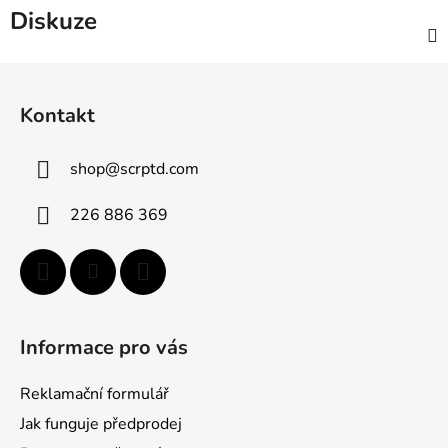
Diskuze
Z
á
Kontakt
p
a
shop
@
scrptd.com
t
í
226 886 369
Informace pro vás
Reklamační formulář
Jak funguje předprodej