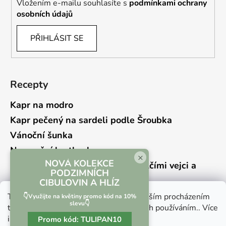
Vložením e-mailu souhlasíte s
podmínkami ochrany
osobních údajů
PŘIHLÁSIT SE
Recepty
Kapr na modro
Kapr pečený na sardeli podle Šroubka
Vánoční šunka
Novoroční hrstkovka
×
NOVÁ KOLEKCE
Lehký bramborový salát s křepelčími vejci a
PODZIMNÍCH
kyselou okurkou
CIBULOVIN A HLÍZ
Tento web používá soubory cookie. Dalším procházením
👇Využijte na květiny promo kód na 10%
slevu👇
tohoto webu vyjadřujete souhlas s jejich používáním.. Více
informací
zde
.
Promo kód:
TULIPAN10