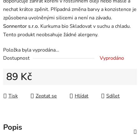
doporučuje zahřát koření v rostlinném oleji nebo másle a
nechat krátce zpěnit. Případná změna barvy a konzistence je
způsobena uvolněnými silicemi a není na závadu.
Sonnentor s.r.o.
Kurkuma bio Skladovat v suchu a chladu.
Tento produkt neobsahuje žádné alergeny.
Položka byla vyprodána…
Dostupnost
Vyprodáno
89 Kč
Měrná cena:
Tisk
Zeptat se
Hlídat
Sdílet
Popis