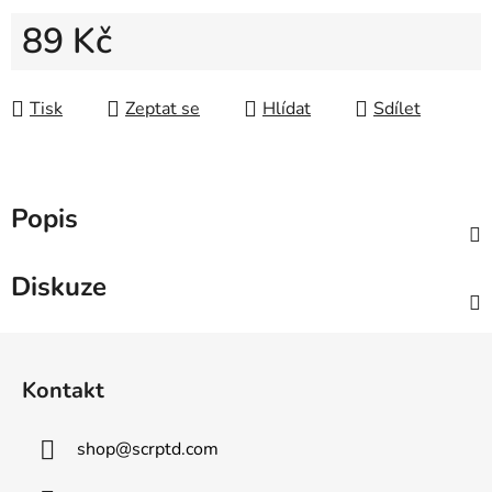
89 Kč
Měrná cena:
Tisk
Zeptat se
Hlídat
Sdílet
Popis
Diskuze
Z
á
Kontakt
p
a
shop
@
scrptd.com
t
í