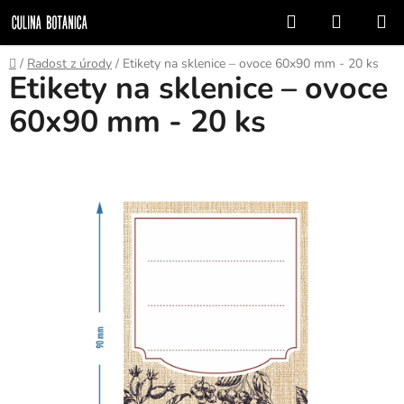
Přejít
Hledat
NÁKUP
na
KOŠÍK
obsah
Domů
/
Radost z úrody
/
Etikety na sklenice – ovoce 60x90 mm - 20 ks
Etikety na sklenice – ovoce
60x90 mm - 20 ks