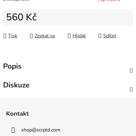
560 Kč
Měrná cena:
Tisk
Zeptat se
Hlídat
Sdílet
Popis
Diskuze
Z
á
Kontakt
p
a
shop
@
scrptd.com
t