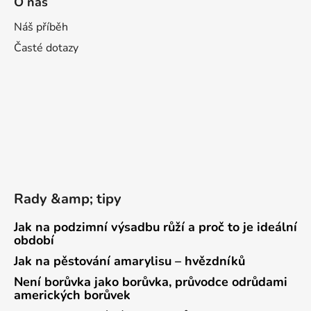
O nás
Náš příběh
Časté dotazy
Rady &amp; tipy
Jak na podzimní výsadbu růží a proč to je ideální
období
Jak na pěstování amarylisu – hvězdníků
Není borůvka jako borůvka, průvodce odrůdami
amerických borůvek