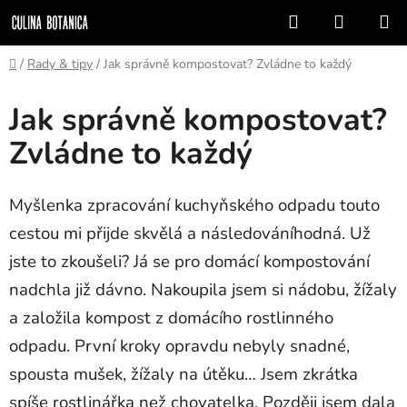
Přejít
Hledat
NÁKUP
na
KOŠÍK
obsah
Domů
/
Rady & tipy
/
Jak správně kompostovat? Zvládne to každý
Jak správně kompostovat?
Zvládne to každý
Myšlenka zpracování kuchyňského odpadu touto
cestou mi přijde skvělá a následováníhodná. Už
jste to zkoušeli? Já se pro domácí kompostování
nadchla již dávno. Nakoupila jsem si nádobu, žížaly
a založila kompost z domácího rostlinného
odpadu. První kroky opravdu nebyly snadné,
spousta mušek, žížaly na útěku… Jsem zkrátka
spíše rostlinářka než chovatelka. Později jsem dala