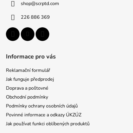
shop
@
scrptd.com
t
í
226 886 369
Informace pro vás
Reklamační formulář
Jak funguje předprodej
Doprava a poštovné
Obchodní podmínky
Podmínky ochrany osobních údajů
Povinné informace a odkazy ÚKZÚZ
Jak používat funkci oblíbených produktů