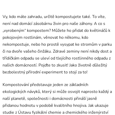
Vy, kdo máte zahradu, určitě kompostujete také. To víte,
není nad domácí zásobárnu živin pro naše záhony. A co s
„vyrobeným“ kompostem? Můžete ho přidat do květináčů k
pokojovým rostlinám, věnovat ho někomu, kdo
nekompostuje, nebo ho prostě vysypat ke stromům v parku
či na dvoře vašeho činžáku. Zdravé zeminy není nikdy dost a
třídičkám odpadu se uleví od tlejícího rostlinného odpadu z
našich domácností. Pojďte to zkusit! Jako životně důležitý
bezbolestný přírodní experiment to stojí za to!
Kompostování představuje jeden ze základních
ekologických návyků, který si může osvojit naprosto každý a
naší planetě, společnosti i domácnosti přináší jasně
přidanou hodnotu v podobě kvalitního hnojiva. Jak ukazuje
studie z Ústavu fyzikální chemie a chemického inženýrství