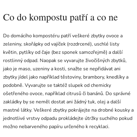
Co do kompostu patří a co ne
Do domácího kompostéru patří veškeré zbytky ovoce a
zeleniny, skořápky od vajíček (rozdrcené), uschlé listy
květin, pytlíky od čaje (bez sponek samozřejmě) a další
rostlinný odpad. Naopak se vyvarujte živočišných zbytků,
jako je maso, uzeniny a kosti, snažte se nepřidávat ani
zbytky jídel jako například těstoviny, brambory, knedlíky a
podobně. Vyvarujte se taktéž slupek od chemicky
ošetřeného ovoce, například citrusů či banánů. Do správné
zakládky by se neměl dostat ani žádný tuk, olej a další
mastné látky. Veškeré zbytky pokrájejte na drobné kousky a
jednotlivé vrstvy odpadu prokládejte útržky suchého pokud
možno nebarveného papíru určeného k recyklaci.