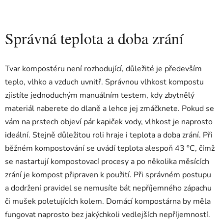
Správná teplota a doba zrání
Tvar kompostéru není rozhodující, důležité je především
teplo, vlhko a vzduch uvnitř. Správnou vlhkost kompostu
zjistíte jednoduchým manuálním testem, kdy zbytnělý
materiál naberete do dlaně a lehce jej zmáčknete. Pokud se
vám na prstech objeví pár kapiček vody, vlhkost je naprosto
ideální. Stejně důležitou roli hraje i teplota a doba zrání. Při
běžném kompostování se uvádí teplota alespoň 43 °C, čímž
se nastartují kompostovací procesy a po několika měsících
zrání je kompost připraven k použití. Při správném postupu
a dodržení pravidel se nemusíte bát nepříjemného zápachu
či mušek poletujících kolem. Domácí kompostárna by měla
fungovat naprosto bez jakýchkoli vedlejších nepříjemností.