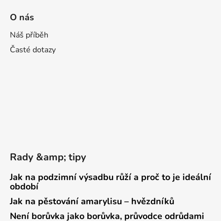
O nás
Náš příběh
Časté dotazy
Rady &amp; tipy
Jak na podzimní výsadbu růží a proč to je ideální
období
Jak na pěstování amarylisu – hvězdníků
Není borůvka jako borůvka, průvodce odrůdami