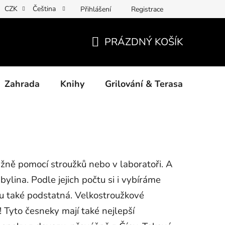
CZK
Čeština
Přihlášení
Registrace
ny osobních údajů
Povinné informace a odkazy ÚKZÚZ
Jak
PRÁZDNÝ KOŠÍK
NÁKUPNÍ
KOŠÍK
Zahrada
Knihy
Grilování & Terasa
Dárk
žně pomocí stroužků nebo v laboratoři. A
bylina. Podle jejich počtu si i vybíráme
ru také podstatná. Velkostroužkové
! Tyto česneky mají také nejlepší