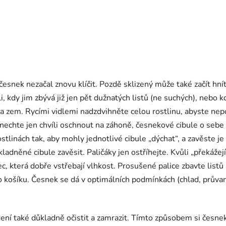
 česnek nezačal znovu klíčit. Pozdě sklizený může také začít hní
íli, kdy jim zbývá již jen pět dužnatých listů (ne suchých), nebo
a zem. Rycími vidlemi nadzdvihněte celou rostlinu, abyste nepošk
nechte jen chvíli oschnout na záhoně, česnekové cibule o sebe
stlinách tak, aby mohly jednotlivé cibule „dýchat“, a zavěste 
adněné cibule zavěsit. Paličáky jen ostříhejte. Kvůli „překážejí
ec, která dobře vstřebají vlhkost. Prosušené palice zbavte listů 
o košíku. Česnek se dá v optimálních podmínkách (chlad, průva
ení také důkladně očistit a zamrazit. Tímto způsobem si česne