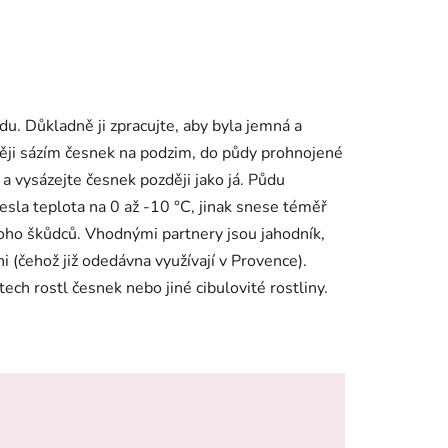
u. Důkladně ji zpracujte, aby byla jemná a
aději sázím česnek na podzim, do půdy prohnojené
a vysázejte česnek později jako já. Půdu
sla teplota na 0 až -10 °C, jinak snese téměř
oho škůdců. Vhodnými partnery jsou jahodník,
ni (čehož již odedávna využívají v Provence).
ch rostl česnek nebo jiné cibulovité rostliny.