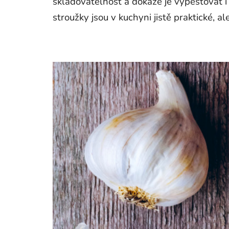
skladovatelnost a dokáže je vypěstovat i
stroužky jsou v kuchyni jistě praktické, 