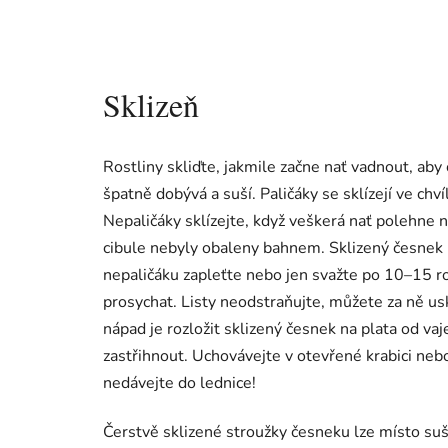
Sklizeň
Rostliny skliďte, jakmile začne nať vadnout, aby
špatně dobývá a suší. Paličáky se sklízejí ve chv
Nepaličáky sklízejte, když veškerá nať polehne n
cibule nebyly obaleny bahnem. Sklizený česnek 
nepaličáku zapleťte nebo jen svažte po 10–15 ro
prosychat. Listy neodstraňujte, můžete za ně uskl
nápad je rozložit sklizený česnek na plata od vaj
zastřihnout. Uchovávejte v otevřené krabici neb
nedávejte do lednice!
Čerstvě sklizené stroužky česneku lze místo suš