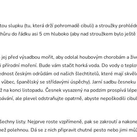
tou slupku (tu, která drží pohromadě cibuli) a stroužky prohl
vzhůru do řádku asi 5 cm hluboko (aby nad stroužkem bylo ješt
ba jej před výsadbou mořit, aby odolal houbovým chorobám a ži
i přírodní moření. Bude vám stačit horká voda. Do vody o tepl
řednost českým odrůdám od našich šlechtitelů, které mají skvě
vůbec, španělský se střídavými úspěchy). Jarní sadbu česneku 
až na konci listopadu. Česnek vysazený na podzim prospívá lépe
ávání, ale plevel odstraňujte opatrně, abyste nepoškodili cibul
všechny listy. Nejprve roste vzpřímeně, pak se zakroutí a nako
, než polehnou. Dá se z nich připravit chutné pesto nebo jimi m