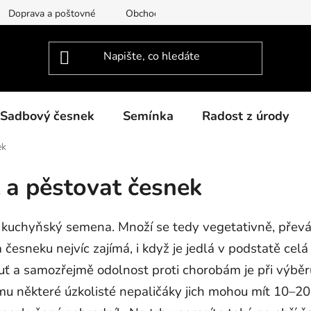
Doprava a poštovné
Obchodní podmínky
Podmínky ochra
Sadbový česnek
Semínka
Radost z úrody
ek
 a pěstovat česnek
 kuchyňský semena. Množí se tedy vegetativně, převá
česneku nejvíc zajímá, i když je jedlá v podstatě celá 
huť a samozřejmě odolnost proti chorobám je při výbě
omu některé úzkolisté nepaličáky jich mohou mít 10–20