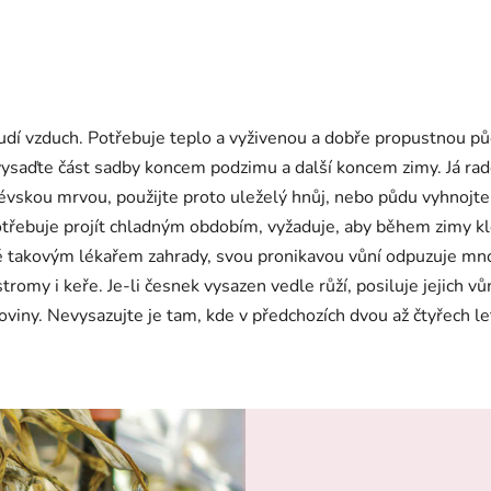
oudí vzduch. Potřebuje teplo a vyživenou a dobře propustnou půd
, vysaďte část sadby koncem podzimu a další koncem zimy. Já r
évskou mrvou, použijte proto uleželý hnůj, nebo půdu vyhnojte 
třebuje projít chladným obdobím, vyžaduje, aby během zimy kle
ně takovým lékařem zahrady, svou pronikavou vůní odpuzuje mn
tromy i keře. Je-li česnek vysazen vedle růží, posiluje jejich vů
iny. Nevysazujte je tam, kde v předchozích dvou až čtyřech lete