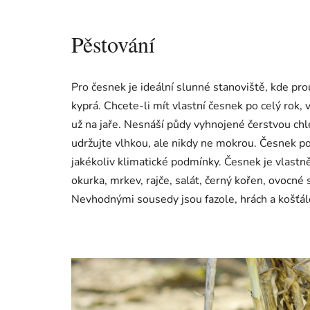
Pěstování
Pro česnek je ideální slunné stanoviště, kde pr
kyprá. Chcete-li mít vlastní česnek po celý rok
už na jaře. Nesnáší půdy vyhnojené čerstvou chl
udržujte vlhkou, ale nikdy ne mokrou. Česnek po
jakékoliv klimatické podmínky. Česnek je vlast
okurka, mrkev, rajče, salát, černý kořen, ovocné s
Nevhodnými sousedy jsou fazole, hrách a košťálov