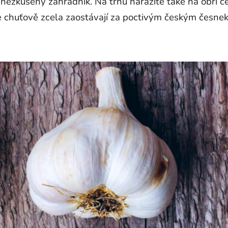
 nezkušený zahradník. Na trhu narazíte také na obří 
ale chuťově zcela zaostávají za poctivým českým česne