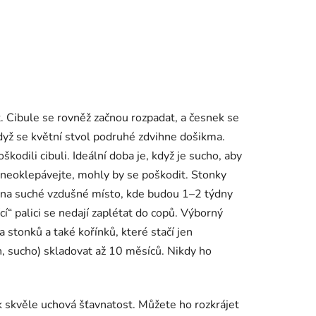
t. Cibule se rovněž začnou rozpadat, a česnek se
 když se květní stvol podruhé zdvihne došikma.
odili cibuli. Ideální doba je, když je sucho, aby
 neoklepávejte, mohly by se poškodit. Stonky
je na suché vzdušné místo, kde budou 1–2 týdny
cí“ palici se nedají zaplétat do copů. Výborný
a stonků a také kořínků, které stačí jen
n, sucho) skladovat až 10 měsíců. Nikdy ho
k skvěle uchová šťavnatost. Můžete ho rozkrájet