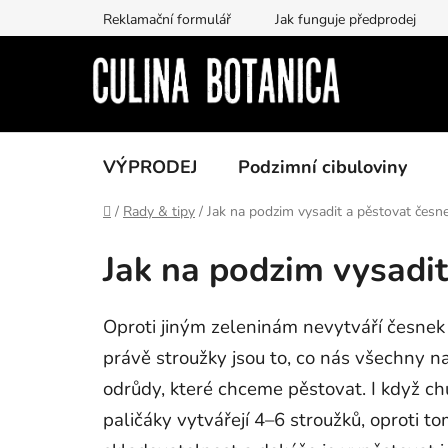
Přejít
Reklamační formulář
Jak funguje předprodej
na
obsah
VÝPRODEJ
Podzimní cibuloviny
Domů
/
Rady & tipy
/
Jak na podzim vysadit a pěstovat česn
Jak na podzim vysadit
Oproti jiným zeleninám nevytváří česnek
právě stroužky jsou to, co nás všechny na 
odrůdy, které chceme pěstovat. I když c
paličáky vytvářejí 4–6 stroužků, oproti t