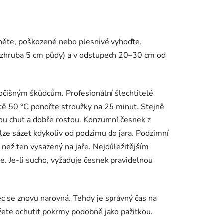
édněte, poškozené nebo plesnivé vyhoďte.
ě zhruba 5 cm půdy) a v odstupech 20–30 cm od
vočišným škůdcům. Profesionální šlechtitelé
otě 50 °C ponořte stroužky na 25 minut. Stejně
lou chuť a dobře rostou. Konzumní česnek z
lze sázet kdykoliv od podzimu do jara. Podzimní
 než ten vysazený na jaře. Nejdůležitějším
e. Je-li sucho, vyžaduje česnek pravidelnou
nec se znovu narovná. Tehdy je správný čas na
ůžete ochutit pokrmy podobně jako pažitkou.