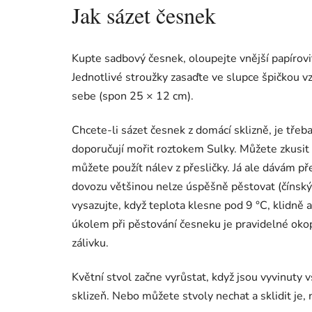
Jak sázet česnek
Kupte sadbový česnek, oloupejte vnější papírovi
Jednotlivé stroužky zasaďte ve slupce špičkou 
sebe (spon 25 × 12 cm).
Chcete-li sázet česnek z domácí sklizně, je tře
doporučují mořit roztokem Sulky. Můžete zkusit 
můžete použít nálev z přesličky. Já ale dávám p
dovozu většinou nelze úspěšně pěstovat (čínský 
vysazujte, když teplota klesne pod 9 °C, klidně 
úkolem při pěstování česneku je pravidelné okop
zálivku.
Květní stvol začne vyrůstat, když jsou vyvinuty 
sklizeň. Nebo můžete stvoly nechat a sklidit je