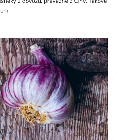
česneky z dovozu, převážně z Číny. Takové
kem.