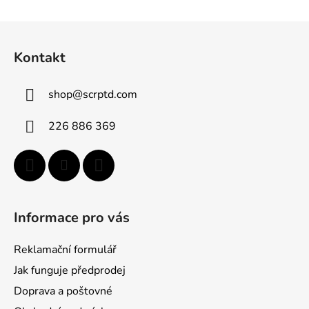
v
l
Z
á
á
d
Kontakt
p
a
a
c
shop
@
scrptd.com
t
í
p
í
226 886 369
r
v
k
y
v
ý
Informace pro vás
p
i
Reklamační formulář
s
u
Jak funguje předprodej
Doprava a poštovné