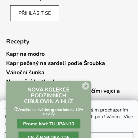
PŘIHLÁSIT SE
Recepty
Kapr na modro
Kapr pečený na sardeli podle Šroubka
Vánoční šunka
Novoroční hrstkovka
×
NOVÁ KOLEKCE
Lehký bramborový salát s křepelčími vejci a
PODZIMNÍCH
kyselou okurkou
CIBULOVIN A HLÍZ
Tento web používá soubory cookie. Dalším procházením
👇Využijte na květiny promo kód na 10%
slevu👇
tohoto webu vyjadřujete souhlas s jejich používáním.. Více
informací
zde
.
Promo kód:
TULIPAN10
Vrácení zboží a reklamace
Kontaktní formulář
CELÁ NABÍDKA ZDE