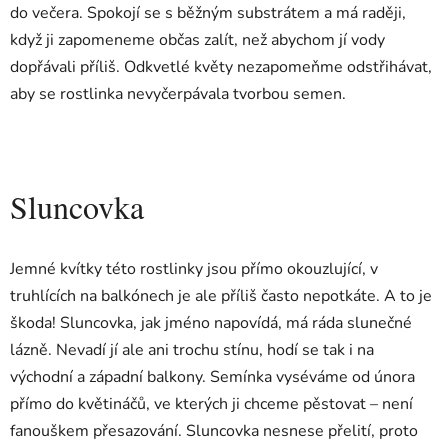
do večera. Spokojí se s běžným substrátem a má raději,
když ji zapomeneme občas zalít, než abychom jí vody
dopřávali příliš. Odkvetlé květy nezapomeňme odstřihávat,
aby se rostlinka nevyčerpávala tvorbou semen.
Sluncovka
Jemné kvítky této rostlinky jsou přímo okouzlující, v
truhlících na balkónech je ale příliš často nepotkáte. A to je
škoda! Sluncovka, jak jméno napovídá, má ráda slunečné
lázně. Nevadí jí ale ani trochu stínu, hodí se tak i na
východní a západní balkony. Semínka vyséváme od února
přímo do květináčů, ve kterých ji chceme pěstovat – není
fanouškem přesazování. Sluncovka nesnese přelití, proto