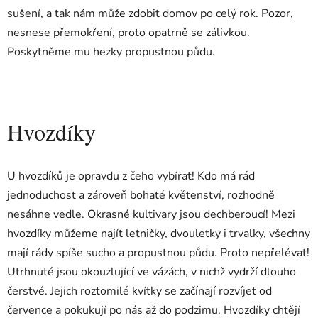
sušení, a tak nám může zdobit domov po celý rok. Pozor,
nesnese přemokření, proto opatrně se zálivkou.
Poskytněme mu hezky propustnou půdu.
Hvozdíky
U hvozdíků je opravdu z čeho vybírat! Kdo má rád
jednoduchost a zároveň bohaté květenství, rozhodně
nesáhne vedle. Okrasné kultivary jsou dechberoucí! Mezi
hvozdíky můžeme najít letničky, dvouletky i trvalky, všechny
mají rády spíše sucho a propustnou půdu. Proto nepřelévat!
Utrhnuté jsou okouzlující ve vázách, v nichž vydrží dlouho
čerstvé. Jejich roztomilé kvítky se začínají rozvíjet od
července a pokukují po nás až do podzimu. Hvozdíky chtějí