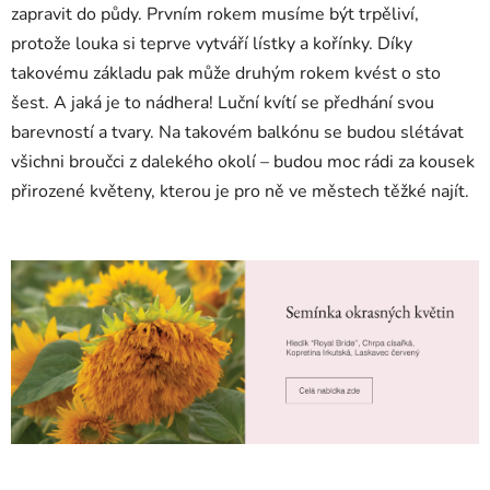
zapravit do půdy. Prvním rokem musíme být trpěliví,
protože louka si teprve vytváří lístky a kořínky. Díky
takovému základu pak může druhým rokem kvést o sto
šest. A jaká je to nádhera! Luční kvítí se předhání svou
barevností a tvary. Na takovém balkónu se budou slétávat
všichni broučci z dalekého okolí – budou moc rádi za kousek
přirozené květeny, kterou je pro ně ve městech těžké najít.