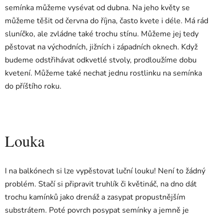
semínka můžeme vysévat od dubna. Na jeho květy se
můžeme těšit od června do října, často kvete i déle. Má rád
sluníčko, ale zvládne také trochu stínu. Můžeme jej tedy
pěstovat na východních, jižních i západních oknech. Když
budeme odstřihávat odkvetlé stvoly, prodloužíme dobu
kvetení. Můžeme také nechat jednu rostlinku na semínka
do příštího roku.
Louka
I na balkónech si lze vypěstovat luční louku! Není to žádný
problém. Stačí si připravit truhlík či květináč, na dno dát
trochu kamínků jako drenáž a zasypat propustnějším
substrátem. Poté povrch posypat semínky a jemně je