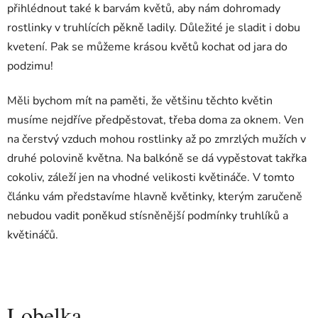
přihlédnout také k barvám květů, aby nám dohromady
rostlinky v truhlících pěkně ladily. Důležité je sladit i dobu
kvetení. Pak se můžeme krásou květů kochat od jara do
podzimu!
Měli bychom mít na paměti, že většinu těchto květin
musíme nejdříve předpěstovat, třeba doma za oknem. Ven
na čerstvý vzduch mohou rostlinky až po zmrzlých mužích v
druhé polovině května. Na balkóně se dá vypěstovat takřka
cokoliv, záleží jen na vhodné velikosti květináče. V tomto
článku vám představíme hlavně květinky, kterým zaručeně
nebudou vadit poněkud stísněnější podmínky truhlíků a
květináčů.
Lobelka