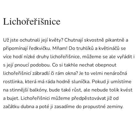
Lichořeřišnice
Už jste ochutnali její květy? Chutnají skvostně pikantně a
připomínají ředkvičku. Mňam! Do truhlíků a květináčů se
více hodí nízké druhy lichořeřišnice, můžeme se ale vyřádit i
s její pnoucí podobou. Co si takhle nechat obepnout
lichořeřišnicí zábradlí či rám okna? Je to velmi nenáročná
rostlinka, která má ráda hodně sluníčka. Pokud ji umístíme
na stinnější balkóny, bude také růst, ale nebude tolik kvést
a bujet. Lichořeřišnici můžeme předpěstovávat již od
začátku dubna a poté ji zasadíme do propustné zeminy.