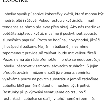
Lobelka vyváří působivé koberečky květů, které mohou být
modré, bílé i růžové. Pokud rostou v květináčích, mají
tendence se přímo přelévat přes okraj. Aby nás rostlinka
potěšila záplavou květů, musíme jí poskytnout spoustu
slunečních paprsků. Proto se hodí na jihovýchodní, jižní či
jihozápadní balkóny. Na jižním balkóně ji nesmíme
zapomenout pravidelně zalévat, bude mít velkou žízeň.
Pozor, nemá ale ráda přemokření, proto se nedoporučuje
lobelku pěstovat v samozavlažovacích truhlících. S jejím
předpěstováním můžeme začít již v únoru, semínka
vyséváme pouze na povrch substrátu a jemně zatlačíme.
Lobelka klíčí poměrně dlouho, musíme být trpěliví.
Rostlinky při pikýrování sesazujeme do trsu po 5
rostlinkách. Lobelce se daří jí v lehčí humózní zemině.