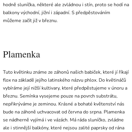
hodně sluníčka, některé ale zvládnou i stín, proto se hodí na
balkony východní, jižní i západní. S předpěstováním
můžeme začít již v březnu.
Plamenka
Tuto květinku známe ze záhonů našich babiček, které jí říkají
flox na základě jejího latinského názvu phlox. Do květináčů
vybíráme její nižší kultivary, které předpěstujeme v únoru a
březnu. Semínka vysejeme pouze na povrch substrátu,
nepřikrýváme je zeminou. Krásné a bohaté květenství nás
bude na záhoně uchvacovat od června do srpna. Plamenka
se nádherně vyjímá i ve vázách. Má ráda sluníčko, zvládne
ale i stinnější balkóny, které nejsou zalité paprsky od rána