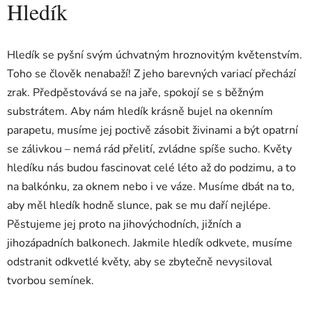
Hledík
Hledík se pyšní svým úchvatným hroznovitým květenstvím.
Toho se člověk nenabaží! Z jeho barevných variací přechází
zrak. Předpěstovává se na jaře, spokojí se s běžným
substrátem. Aby nám hledík krásně bujel na okenním
parapetu, musíme jej poctivě zásobit živinami a být opatrní
se zálivkou – nemá rád přelití, zvládne spíše sucho. Květy
hledíku nás budou fascinovat celé léto až do podzimu, a to
na balkónku, za oknem nebo i ve váze. Musíme dbát na to,
aby měl hledík hodně slunce, pak se mu daří nejlépe.
Pěstujeme jej proto na jihovýchodních, jižních a
jihozápadních balkonech. Jakmile hledík odkvete, musíme
odstranit odkvetlé květy, aby se zbytečně nevysiloval
tvorbou semínek.