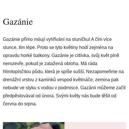
Gazánie
Gazánie přímo milují vyhřívání na sluníčku! A čím více
slunce, tím lépe. Proto se tyto květiny hodí zejména na
opravdu horké balkony. Gazánie je citlivka, svůj květ plně
nerozevře, pokud je zatažená obloha. Má ráda
hlinitopísčitou půdu, která je spíše sušší. Nezapomeňme na
drenážní vrstvu z kamínků vespod květináče, zemina pak
nebude ve styku s vodou v podmisce. Gazánii můžeme začít
předpěstovávat od února. Svými květy nás bude těšit od
června do srpna.