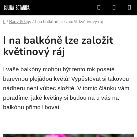
Přejít
Hledat
NÁKUP
na
KOŠÍK
obsah
Domů
/
Rady & tipy
/
I na balkóně lze založit květinový ráj
I na balkóně lze založit
květinový ráj
I vaše balkóny mohou být tento rok poseté
barevnou plejádou květů! Vypěstovat si takovou
nádheru není vůbec složité. V tomto článku vám
poradíme, jaké květiny si budou na u vás na
balkónu přímo libovat.